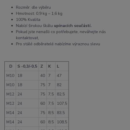
Rozměr: dle výběru
Hmotnost: 0,9 kg – 1,6 kg
100% Kvalita
Nabízí širokou škálu
upínacích součástí.
Pokud jste nenašli co potřebujete, neváhejte nás
kontaktovat,
Pro stálé odběratelé nabízíme výraznou slevu
D
S -0,3/-0,5
Z
K
L
M10
18
40
7
47
M10
18
75
7
82
M12
24
75
7,5
82,5
M12
24
60
7,5
107,5
M14
24
75
8,5
83,5
M14
24
60
8,5
108,5