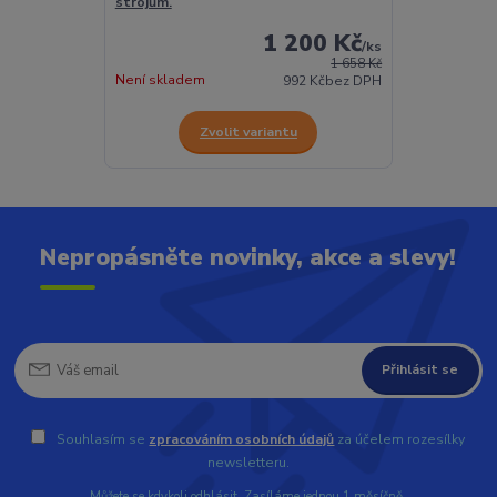
strojům.
1 200 Kč
/
ks
1 658 Kč
Není skladem
992 Kč
bez DPH
Zvolit variantu
Nepropásněte novinky, akce a slevy!
Přihlásit se
Souhlasím se
zpracováním osobních údajů
za účelem rozesílky
newsletteru.
Můžete se kdykoli odhlásit. Zasíláme jednou 1 měsíčně.