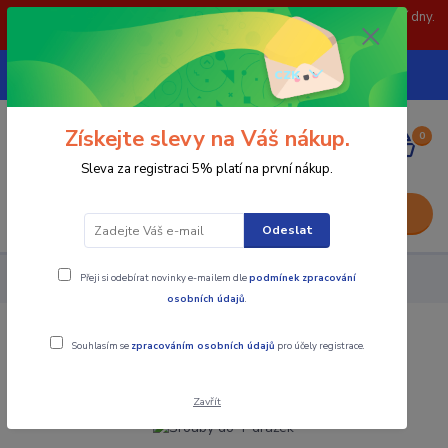
POZOR: 31.7 , 3.8 a 5.8- zavřeno. objednávky odešleme následující dny.
Děkujeme za pochopení.
739252246
CZK
(Po-Pá, 8-15 hod.)
Získejte slevy na Váš nákup.
0
0,00 Kč
Sleva za registraci 5% platí na první nákup.
Menu
Odeslat
Přeji si odebírat novinky e-mailem dle
podmínek zpracování
Upínací součásti
Šrouby do T drážek
osobních údajů
.
Šrouby do T drážek
Souhlasím se
zpracováním osobních údajů
pro účely registrace.
Zavřít