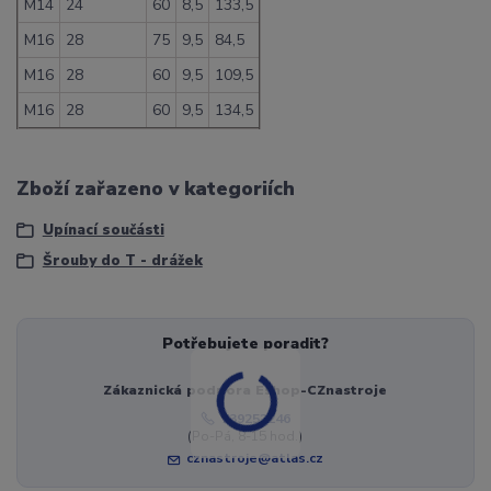
M14
24
60
8,5
133,5
M16
28
75
9,5
84,5
M16
28
60
9,5
109,5
M16
28
60
9,5
134,5
Zboží zařazeno v kategoriích
Upínací součásti
Šrouby do T - drážek
Potřebujete poradit?
Zákaznická podpora Eshop-CZnastroje
739252246
(Po-Pá, 8-15 hod.)
cznastroje@atlas.cz