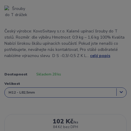
Český výrobce: KovoSvitavy s.r.o. Kalené upínací šrouby do T
stolů. Rozměr: dle výběru Hmotnost: 0,9 kg – 1,6 kg 100% Kvalita
Nabízí širokou škálu upínacích součástí. Pokud jste nenašli co
potřebujete, neváhejte nás kontaktovat, Pro stálé odběratelé
nabízíme výraznou slevu D S -0,3/-0,5 Z K L...
celý popis
Dostupnost
Skladem 28 ks
Velikost
102 Kč
/
ks
84 Kč
bez DPH