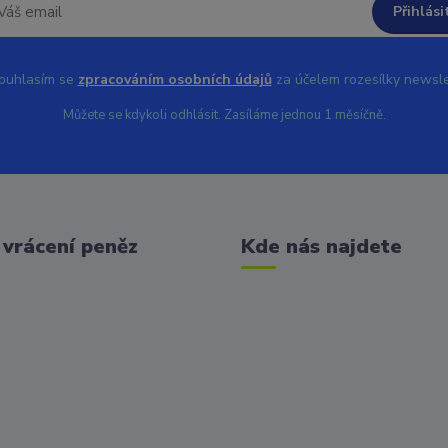
Přihlási
uhlasím se
zpracováním osobních údajů
za účelem rozesílky newsle
Můžete se kdykoli odhlásit. Zasíláme jednou 1 měsíčně.
vrácení peněz
Kde nás najdete