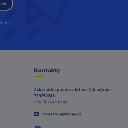
t se
tteru.
Kontakty
Zákaznická podpora Eshop-CZnastroje
739252246
(Po-Pá, 8-15 hod.)
cznastroje@atlas.cz