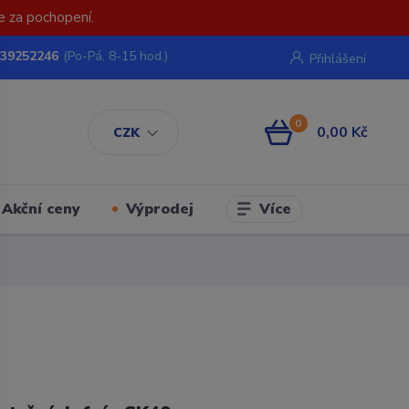
e za pochopení.
739252246
(Po-Pá, 8-15 hod.)
Přihlášení
0
0,00 Kč
CZK
Více
Akční ceny
Výprodej