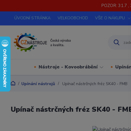
POZOR: 31.7 , 
ÚVODNÍ STRÁNKA
VELKOOBCHOD
VŠE O NÁKUPU
Nástroje - Kovoobrábění
Upínán
Upínání nástrojů
Upínač nástrčných fréz SK40 - FMB
Upínač nástrčných fréz SK40 - FM