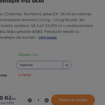
strčných fréz SK40
: CZnástroje. Kleštinový upínač ER- SK 40 pro nástroje .
ry broušené Hmotnost: 0,9 kg – 1,6 kg Rozměr: dle
valita, vyváženo: G6.3 při 15,000 ot + vyvážená matice
kou škálu upínacích držáků. Pokud jste nenašli co
neváhejte nás kontakt...
celý popis
Skladem 3 ks
evou
1 250 Kč
0 Kč
/
ks
Přidat do košíku
bez DPH