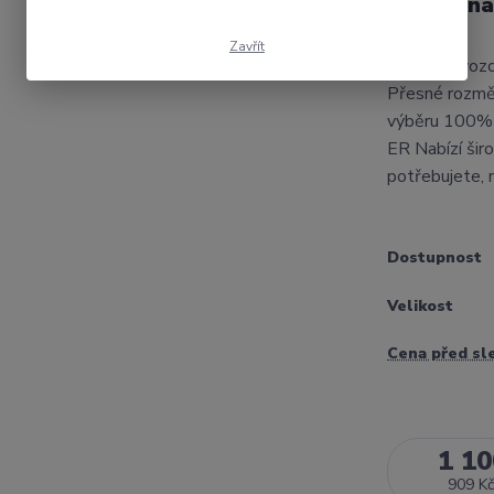
Upínač ná
Zavřít
Český dovozce
Přesné rozmě
výběru 100% K
ER Nabízí širo
potřebujete, 
Dostupnost
Velikost
Cena před sl
1 10
909 Kč