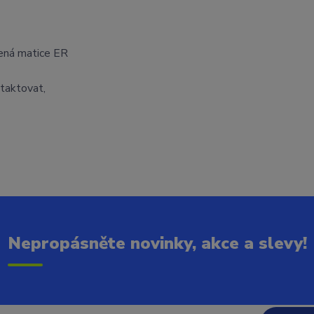
žená matice ER
ntaktovat,
Nepropásněte novinky, akce a slevy!