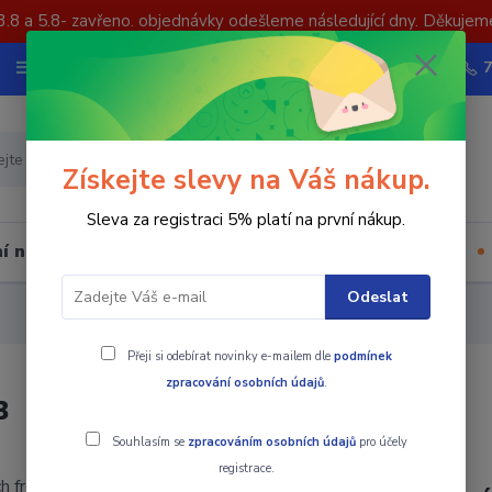
3.8 a 5.8- zavřeno. objednávky odešleme následující dny. Děkujem
Nevíte si rady? Zavolejte.
Více
Hledat
Získejte slevy na Váš nákup.
Sleva za registraci 5% platí na první nákup.
í nástrojů
Upínací součásti
Ostatní
Odeslat
Přeji si odebírat novinky e-mailem dle
podmínek
zpracování osobních údajů
.
B
Souhlasím se
zpracováním osobních údajů
pro účely
registrace.