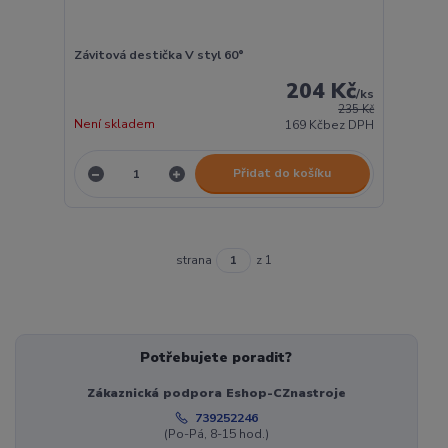
Závitová destička V styl 60°
204 Kč
/
ks
235 Kč
Není skladem
169 Kč
bez DPH
Přidat do košíku
strana
z 1
Potřebujete poradit?
Zákaznická podpora Eshop-CZnastroje
739252246
(Po-Pá, 8-15 hod.)