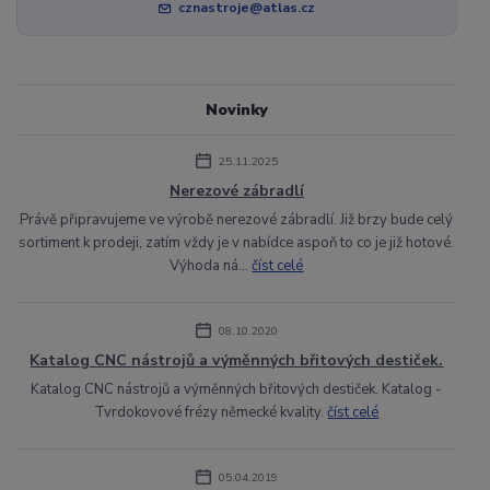
cznastroje@atlas.cz
Novinky
25.11.2025
Nerezové zábradlí
Právě připravujeme ve výrobě nerezové zábradlí. Již brzy bude celý
sortiment k prodeji, zatím vždy je v nabídce aspoň to co je již hotové.
Výhoda ná...
číst celé
08.10.2020
Katalog CNC nástrojů a výměnných břitových destiček.
Katalog CNC nástrojů a výměnných břitových destiček. Katalog -
Tvrdokovové frézy německé kvality.
číst celé
05.04.2019