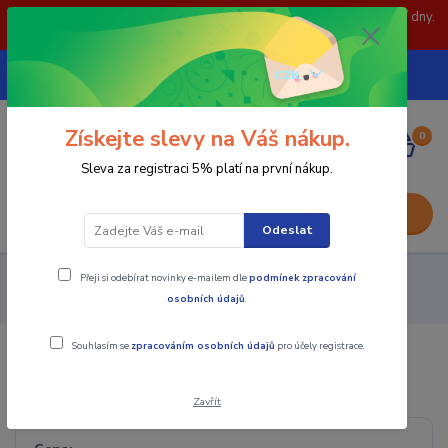
POZOR: 31.7 , 3.8 a 5.8- zavřeno. objednávky odešleme následující dny.
Děkujeme za pochopení.
739252246
CZK
(Po-Pá, 8-15 hod.)
Získejte slevy na Váš nákup.
0
0,00 Kč
Sleva za registraci 5% platí na první nákup.
Menu
Odeslat
Přeji si odebírat novinky e-mailem dle
podmínek zpracování
Nástroje - Kovoobrábění
Vyměnitelné břitové destičky
osobních údajů
.
Závitové
V styl 60°
Souhlasím se
zpracováním osobních údajů
pro účely registrace.
V styl 60°
Zavřít