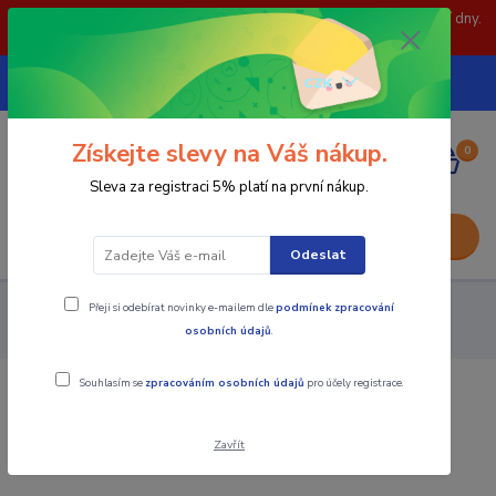
POZOR: 31.7 , 3.8 a 5.8- zavřeno. objednávky odešleme následující dny.
Děkujeme za pochopení.
739252246
CZK
(Po-Pá, 8-15 hod.)
Získejte slevy na Váš nákup.
0
0,00 Kč
Sleva za registraci 5% platí na první nákup.
Menu
Odeslat
Přeji si odebírat novinky e-mailem dle
podmínek zpracování
Nástroje - Kovoobrábění
Vyměnitelné břitové destičky
osobních údajů
.
Soustružení - pozitiv
Výměnná břitová destička CCMT
Souhlasím se
zpracováním osobních údajů
pro účely registrace.
Výměnná břitová destička CCMT
Zavřít
TOP produkt