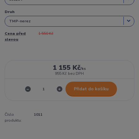
Druh
Cena před
1 550 Kč
slevou
1 155 Kč
/
ks
955 Kč
bez DPH
Přidat do košíku
Číslo
1011
produktu: