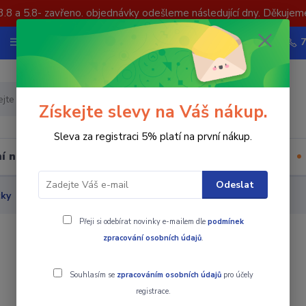
3.8 a 5.8- zavřeno. objednávky odešleme následující dny. Děkujem
Nevíte si rady? Zavolejte.
Více
Hledat
Získejte slevy na Váš nákup.
Sleva za registraci 5% platí na první nákup.
í nástrojů
Upínací součásti
Ostatní
Odeslat
čky
Soustružení - pozitiv
Výměnná břitová destička CCMT
Přeji si odebírat novinky e-mailem dle
podmínek
zpracování osobních údajů
.
Souhlasím se
zpracováním osobních údajů
pro účely
registrace.