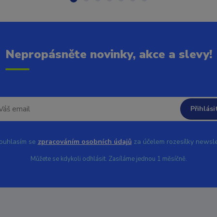
Nepropásněte novinky, akce a slevy!
Přihlási
uhlasím se
zpracováním osobních údajů
za účelem rozesílky newsle
Můžete se kdykoli odhlásit. Zasíláme jednou 1 měsíčně.