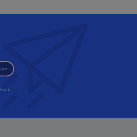
t se
tteru.