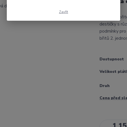
Krabička 
Zavřít
Výměnná bři
destičky s růz
podmínky pro
břitů 2. jedn
Dostupnost
Velikost plát
Druh
Cena před sl
1 15