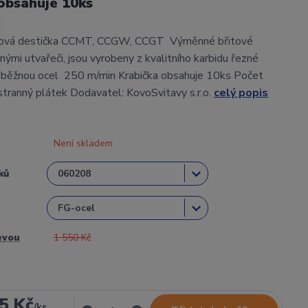
obsahuje 10ks
tová destička CCMT, CCGW, CCGT Výměnné břitové
nými utvařeči, jsou vyrobeny z kvalitního karbidu řezné
 běžnou ocel 250 m/min Krabička obsahuje 10ks Počet
ostranný plátek Dodavatel: KovoSvitavy s.r.o.
celý popis
Není skladem
ků
evou
1 550 Kč
5 Kč
/
ks