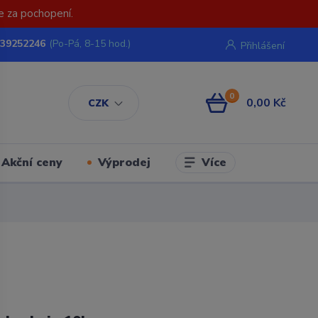
e za pochopení.
739252246
(Po-Pá, 8-15 hod.)
Přihlášení
0
0,00 Kč
CZK
Více
Akční ceny
Výprodej