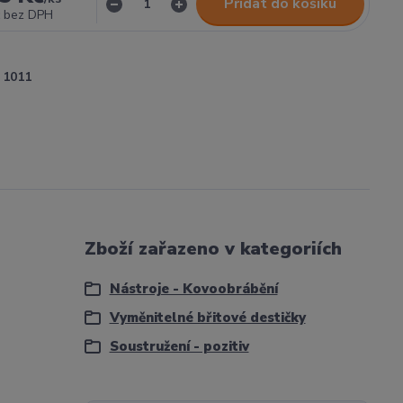
Přidat do košíku
bez DPH
1011
Zboží zařazeno v kategoriích
Nástroje - Kovoobrábění
Vyměnitelné břitové destičky
Soustružení - pozitiv