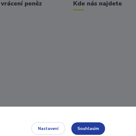
vrácení peněz
Kde nás najdete
ní osobních údajů můžete ovlivnit
Souhlasím
Nastavení