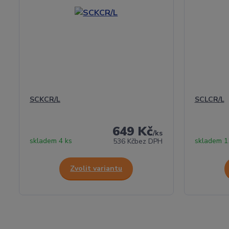
SCKCR/L
SCLCR/L
649 Kč
/
ks
skladem 4 ks
skladem 1
536 Kč
bez DPH
Zvolit variantu