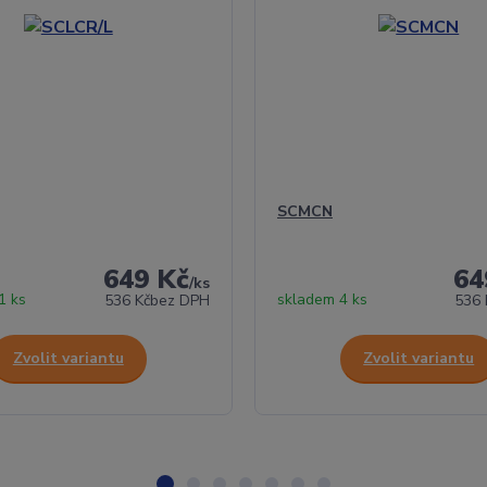
SCMCN
649 Kč
64
/
ks
1 ks
skladem 4 ks
536 Kč
bez DPH
536 
Zvolit variantu
Zvolit variantu