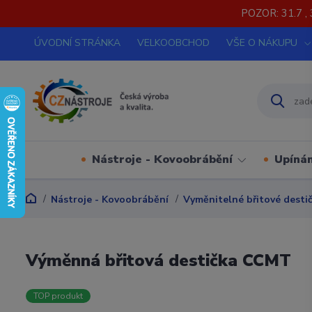
POZOR: 31.7 , 
ÚVODNÍ STRÁNKA
VELKOOBCHOD
VŠE O NÁKUPU
Nástroje - Kovoobrábění
Upínán
Nástroje - Kovoobrábění
Vyměnitelné břitové desti
Výměnná břitová destička CCMT
TOP produkt