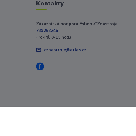
Kontakty
Zákaznická podpora Eshop-CZnastroje
739252246
(Po-Pá, 8-15 hod.)
cznastroje@atlas.cz
Vytvořeno na
Eshop-rychle.cz