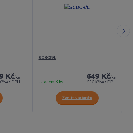
SCBCR/L
9 Kč
649 Kč
/
ks
/
ks
skladem 3 ks
Kč
bez DPH
536 Kč
bez DPH
Zvolit variantu