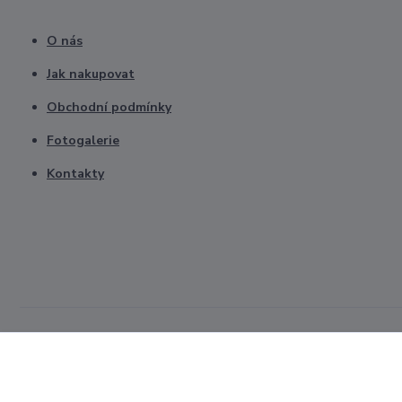
O nás
Jak nakupovat
Obchodní podmínky
Fotogalerie
Kontakty
Všechna práva vyhrazena © 2026. Upravilo CZnástroje.cz Zpracová
úpravou svých preferencí ochrany soukromí.