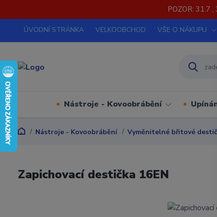
POZOR: 31.7 , 
ÚVODNÍ STRÁNKA
VELKOOBCHOD
VŠE O NÁKUPU
Nástroje - Kovoobrábění
Upínán
Nástroje - Kovoobrábění
Vyměnitelné břitové desti
Zapichovací destička 16EN