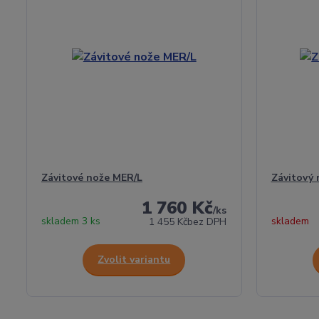
Závitové nože MER/L
Závitový 
1 760 Kč
/
ks
skladem 3 ks
skladem
1 455 Kč
bez DPH
Zvolit variantu