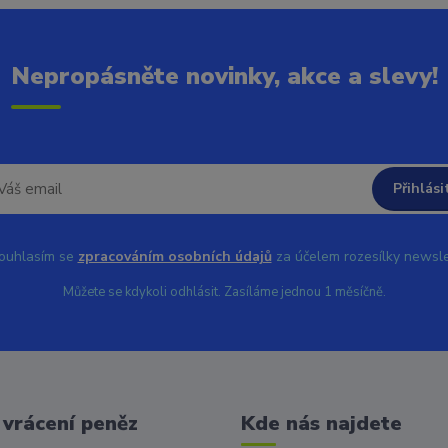
Nepropásněte novinky, akce a slevy!
Přihlási
uhlasím se
zpracováním osobních údajů
za účelem rozesílky newsle
Můžete se kdykoli odhlásit. Zasíláme jednou 1 měsíčně.
vrácení peněz
Kde nás najdete