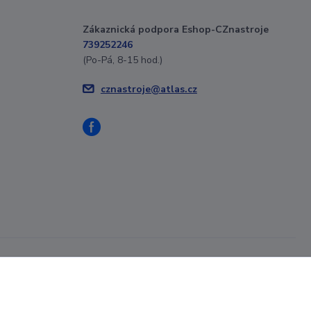
Zákaznická podpora Eshop-CZnastroje
739252246
(Po-Pá, 8-15 hod.)
cznastroje@atlas.cz
Vytvořeno na
Eshop-rychle.cz