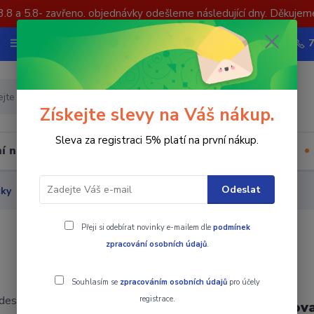
3.8 a 5.8- zavřeno. objednávky odešleme následující dny. Děkujem
Nevíte si rady? Zavolejte.
Více
Hledat
Získejte slevy na Váš nákup.
Sleva za registraci 5% platí na první nákup.
í nástrojů
Upínací součásti
Ostatní
Odeslat
čky
Zapichovací a upichovací
Zapichovací destička 16EN
Přeji si odebírat novinky e-mailem dle
podmínek
zpracování osobních údajů
.
Souhlasím se
zpracováním osobních údajů
pro účely
registrace.
Zapichova