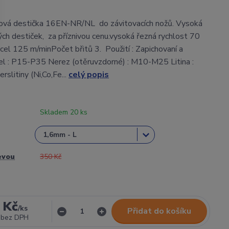
ová destička 16EN-NR/NL do závitovacích nožů. Vysoká
vých destiček, za příznivou cenu.vysoká řezná rychlost 70
cel 125 m/minPočet břitů 3. Použití : Zapichovaní a
el : P15-P35 Nerez (otěruvzdorné) : M10-M25 Litina :
slitiny (Ni,Co,Fe...
celý popis
Skladem 20 ks
evou
350 Kč
 Kč
/
ks
Přidat do košíku
bez DPH