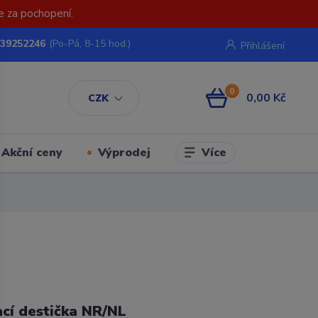
e za pochopení.
739252246
(Po-Pá, 8-15 hod.)
Přihlášení
0
0,00 Kč
CZK
Více
Akční ceny
Výprodej
cí destička NR/NL