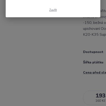
Zavřít
Výměnná břit
kvalita břito
-150, bežná o
upichovaní Oc
K20-K35 Super
Dostupnost
Šířka plátku
Cena před sl
193
160 Kč