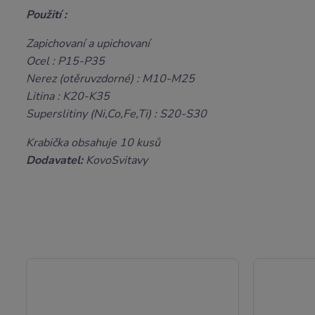
Použití :
Zapichovaní a upichovaní
Ocel : P15-P35
Nerez (otěruvzdorné) : M10-M25
Litina : K20-K35
Superslitiny (Ni,Co,Fe,Ti) : S20-S30
Krabička obsahuje 10 kusů
Dodavatel:
KovoSvitavy