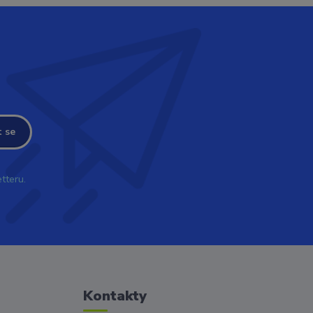
t se
tteru.
Kontakty