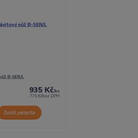
nůž B-SER/L
935 Kč
/
ks
773 Kč
bez DPH
Zvolit variantu