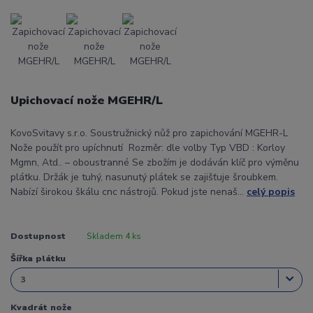
Upichovací nože MGEHR/L
KovoSvitavy s.r.o. Soustružnický nůž pro zapichování MGEHR-L
Nože použít pro upíchnutí Rozměr: dle volby Typ VBD : Korloy
Mgmn, Atd.. – oboustranné Se zbožím je dodáván klíč pro výměnu
plátku. Držák je tuhý, nasunutý plátek se zajišťuje šroubkem.
Nabízí širokou škálu cnc nástrojů. Pokud jste nenaš...
celý popis
Dostupnost
Skladem 4 ks
Šířka plátku
Kvadrát nože