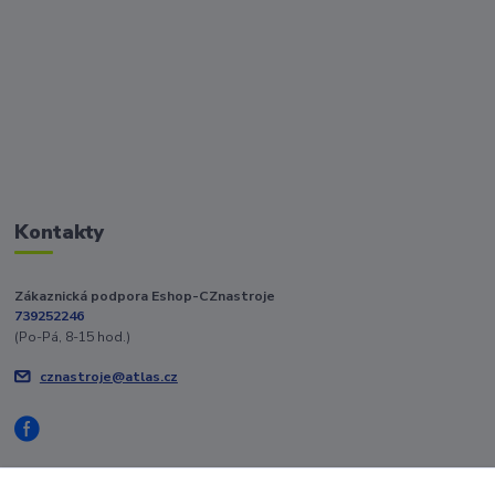
Kontakty
Zákaznická podpora Eshop-CZnastroje
739252246
(Po-Pá, 8-15 hod.)
cznastroje@atlas.cz