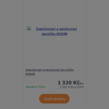
Zapichovací a upichovací destičky
MGMN
1 320 Kč
/
ks
skladem 54 ks
1 091 Kč
bez DPH
Zvolit variantu