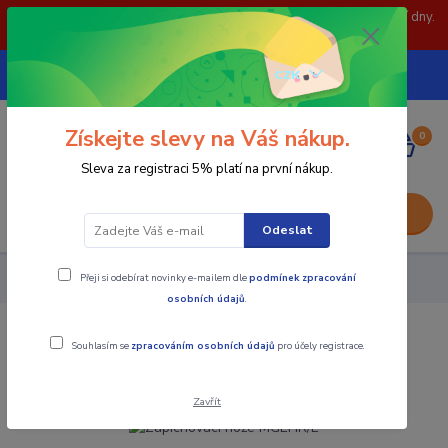
POZOR: 31.7 , 3.8 a 5.8- zavřeno. objednávky odešleme následující dny.
Děkujeme za pochopení.
739252246
CZK
(Po-Pá, 8-15 hod.)
Získejte slevy na Váš nákup.
0
0,00 Kč
Sleva za registraci 5% platí na první nákup.
Menu
Odeslat
Přeji si odebírat novinky e-mailem dle
podmínek zpracování
Nástroje - Kovoobrábění
Zapichovací nože MGEHR/L
osobních údajů
.
Zapichovací nože MGEHR/L
Souhlasím se
zpracováním osobních údajů
pro účely registrace.
Zavřít