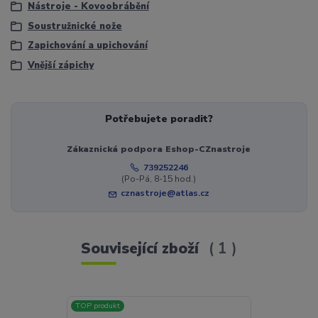
Nástroje - Kovoobrábění
Soustružnické nože
Zapichování a upichování
Vnější zápichy
Potřebujete poradit?
Zákaznická podpora Eshop-CZnastroje
739252246
(Po-Pá, 8-15 hod.)
cznastroje@atlas.cz
Související zboží
1
TOP produkt