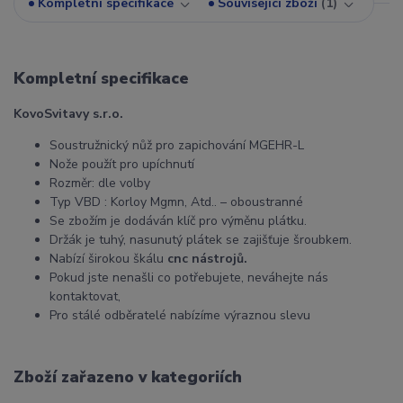
Kompletní specifikace
Související zboží
1
Kompletní specifikace
KovoSvitavy s.r.o.
Soustružnický nůž pro zapichování MGEHR-L
Nože použít pro upíchnutí
Rozměr: dle volby
Typ VBD : Korloy Mgmn, Atd.. – oboustranné
Se zbožím je dodáván klíč pro výměnu plátku.
Držák je tuhý, nasunutý plátek se zajišťuje šroubkem.
Nabízí širokou škálu
cnc nástrojů.
Pokud jste nenašli co potřebujete, neváhejte nás
kontaktovat,
Pro stálé odběratelé nabízíme výraznou slevu
Zboží zařazeno v kategoriích