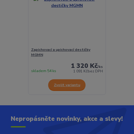
Zapichovací a upichovací destičky
MGMN
1 320 Kč
/
ks
skladem 54 ks
1 091 Kč
bez DPH
Zvolit variantu
Nepropásněte novinky, akce a slevy!