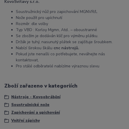
KovoSvitavy s.r.o.
Soustružnický nůž pro zapichování MGNVR/L
Nože použít pro upíchnutí
Rozměr: dle volby
Typ VBD : Korloy Mgmn, Atd.. – oboustranné
Se zbožím je dodáván klíč pro výměnu plátku.
Držák je tuhý, nasunutý plátek se zajišťuje šroubkem.
Nabízí širokou škálu
cnc nástrojů.
Pokud jste nenašli co potřebujete, neváhejte nás
kontaktovat,
Pro stálé odběratelé nabízíme výraznou slevu
Zboží zařazeno v kategoriích
Nástroje - Kovoobrábění
Soustružnické nože
Zapichování a upichování
Vnitřní zápichy