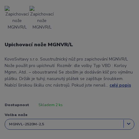
Upichovací nože MGNVR/L
KovoSvitavy s.r.o. Soustružnický nůž pro zapichování MGNVR/L
Nože použít pro upíchnutí Rozměr: dle volby Typ VBD : Korloy
Mgmn, Atd.. – oboustranné Se zbožím je dodáván klíč pro výměnu
plátku. Držák je tuhý, nasunutý plátek se zajišťuje šroubkem.
Nabízí širokou škálu cnc nástrojů. Pokud jste nenaš...
celý popis
Dostupnost
Skladem 2 ks
Volba nože