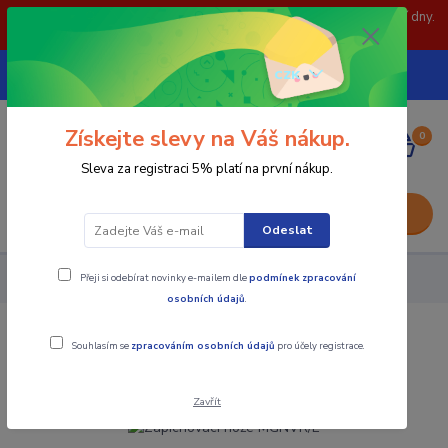
POZOR: 31.7 , 3.8 a 5.8- zavřeno. objednávky odešleme následující dny.
Děkujeme za pochopení.
739252246
CZK
(Po-Pá, 8-15 hod.)
Získejte slevy na Váš nákup.
0
0,00 Kč
Sleva za registraci 5% platí na první nákup.
Menu
Odeslat
Přeji si odebírat novinky e-mailem dle
podmínek zpracování
Nástroje - Kovoobrábění
Zapichovací nože MGNVR/L
osobních údajů
.
Zapichovací nože MGNVR/L
Souhlasím se
zpracováním osobních údajů
pro účely registrace.
Zavřít