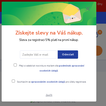
POZOR: 31.7 , 3.8 a 5.8- zavřeno. objednávky odešleme následující dny.
Děkujeme za pochopení.
739252246
CZK
(Po-Pá, 8-15 hod.)
Získejte slevy na Váš nákup.
0
0,00 Kč
Sleva za registraci 5% platí na první nákup.
Menu
Odeslat
Přeji si odebírat novinky e-mailem dle
podmínek zpracování
Nástroje - Kovoobrábění
Zapichovací nože MGNVR/L
osobních údajů
.
Zapichovací nože MGNVR/L
Souhlasím se
zpracováním osobních údajů
pro účely registrace.
Zavřít