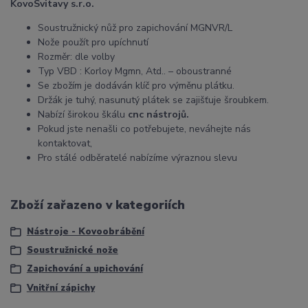
KovoSvitavy s.r.o.
Soustružnický nůž pro zapichování MGNVR/L
Nože použít pro upíchnutí
Rozměr: dle volby
Typ VBD : Korloy Mgmn, Atd.. – oboustranné
Se zbožím je dodáván klíč pro výměnu plátku.
Držák je tuhý, nasunutý plátek se zajišťuje šroubkem.
Nabízí širokou škálu
cnc nástrojů.
Pokud jste nenašli co potřebujete, neváhejte nás
kontaktovat,
Pro stálé odběratelé nabízíme výraznou slevu
Zboží zařazeno v kategoriích
Nástroje - Kovoobrábění
Soustružnické nože
Zapichování a upichování
Vnitřní zápichy