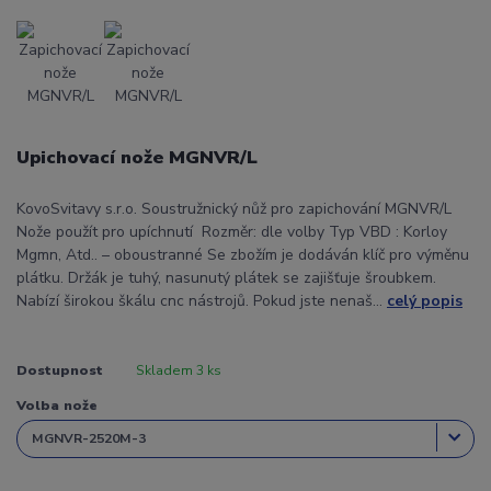
Upichovací nože MGNVR/L
KovoSvitavy s.r.o. Soustružnický nůž pro zapichování MGNVR/L
Nože použít pro upíchnutí Rozměr: dle volby Typ VBD : Korloy
Mgmn, Atd.. – oboustranné Se zbožím je dodáván klíč pro výměnu
plátku. Držák je tuhý, nasunutý plátek se zajišťuje šroubkem.
Nabízí širokou škálu cnc nástrojů. Pokud jste nenaš...
celý popis
Dostupnost
Skladem 3 ks
Volba nože