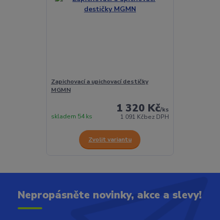
Zapichovací a upichovací destičky
MGMN
1 320 Kč
/
ks
skladem 54 ks
1 091 Kč
bez DPH
Zvolit variantu
Nepropásněte novinky, akce a slevy!