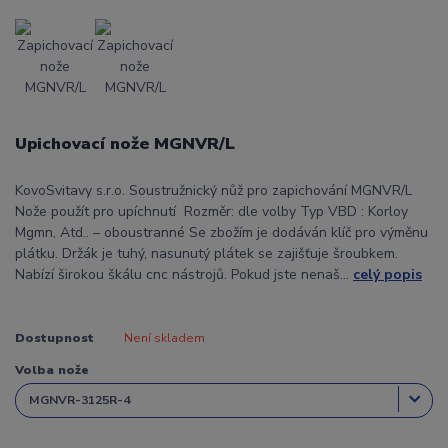
Upichovací nože MGNVR/L
KovoSvitavy s.r.o. Soustružnický nůž pro zapichování MGNVR/L
Nože použít pro upíchnutí Rozměr: dle volby Typ VBD : Korloy
Mgmn, Atd.. – oboustranné Se zbožím je dodáván klíč pro výměnu
plátku. Držák je tuhý, nasunutý plátek se zajišťuje šroubkem.
Nabízí širokou škálu cnc nástrojů. Pokud jste nenaš...
celý popis
Dostupnost
Není skladem
Volba nože