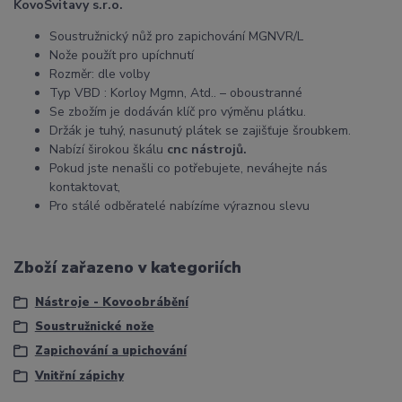
KovoSvitavy s.r.o.
Soustružnický nůž pro zapichování MGNVR/L
Nože použít pro upíchnutí
Rozměr: dle volby
Typ VBD : Korloy Mgmn, Atd.. – oboustranné
Se zbožím je dodáván klíč pro výměnu plátku.
Držák je tuhý, nasunutý plátek se zajišťuje šroubkem.
Nabízí širokou škálu
cnc nástrojů.
Pokud jste nenašli co potřebujete, neváhejte nás
kontaktovat,
Pro stálé odběratelé nabízíme výraznou slevu
Zboží zařazeno v kategoriích
Nástroje - Kovoobrábění
Soustružnické nože
Zapichování a upichování
Vnitřní zápichy