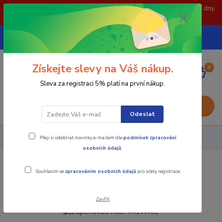
POZOR: 31.7 , 3.8 a 5.8- zavřeno. objednávky odešleme následující dny.
Děkujeme za pochopení.
739252246
CZK
(Po-Pá, 8-15 hod.)
Získejte slevy na Váš nákup.
0
0,00 Kč
Sleva za registraci 5% platí na první nákup.
Menu
Odeslat
Přeji si odebírat novinky e-mailem dle
podmínek zpracování
Nástroje - Kovoobrábění
Zapichovací nože MGNVR/L
osobních údajů
.
Zapichovací nože MGNVR/L
Souhlasím se
zpracováním osobních údajů
pro účely registrace.
Zavřít