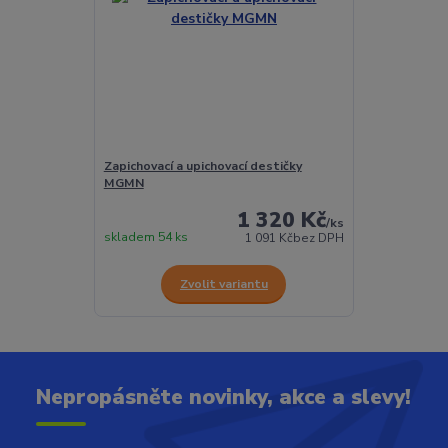
Zapichovací a upichovací destičky
MGMN
1 320 Kč
/
ks
skladem 54 ks
1 091 Kč
bez DPH
Zvolit variantu
Nepropásněte novinky, akce a slevy!