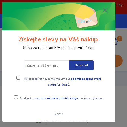
POZOR: 31.7 , 3.8 a 5.8- zavřeno. objednávky odešleme následující dny.
Děkujeme za pochopení.
739252246
CZK
(Po-Pá, 8-15 hod.)
Získejte slevy na Váš nákup.
0
0,00 Kč
Sleva za registraci 5% platí na první nákup.
Menu
Odeslat
Přeji si odebírat novinky e-mailem dle
podmínek zpracování
Nástroje - Kovoobrábění
Zapichovací nože MGNVR/L
osobních údajů
.
Zapichovací nože MGNVR/L
Souhlasím se
zpracováním osobních údajů
pro účely registrace.
Zavřít