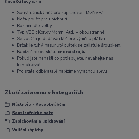
KovoSvitavy s.r.o.
Soustružnický nůž pro zapichování MGNVR/L
Nože použít pro upíchnutí
Rozměr: dle volby
Typ VBD : Korloy Mgmn, Atd.. – oboustranné
Se zbožím je dodáván klíč pro výměnu plátku.
Držák je tuhý, nasunutý plátek se zajišťuje šroubkem.
Nabízí širokou škálu
cnc nástrojů.
Pokud jste nenašli co potřebujete, neváhejte nás
kontaktovat,
Pro stálé odběratelé nabízíme výraznou slevu
Zboží zařazeno v kategoriích
Nástroje - Kovoobrábění
Soustružnické nože
Zapichování a upichování
Vnitřní zápichy