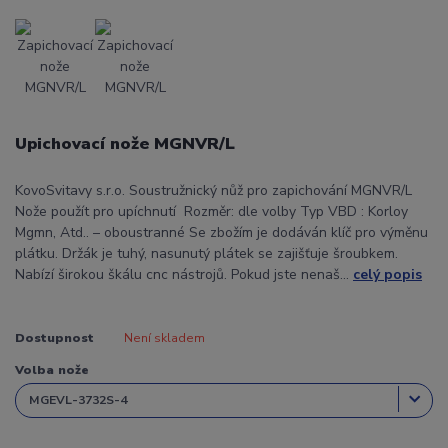
Upichovací nože MGNVR/L
KovoSvitavy s.r.o. Soustružnický nůž pro zapichování MGNVR/L
Nože použít pro upíchnutí Rozměr: dle volby Typ VBD : Korloy
Mgmn, Atd.. – oboustranné Se zbožím je dodáván klíč pro výměnu
plátku. Držák je tuhý, nasunutý plátek se zajišťuje šroubkem.
Nabízí širokou škálu cnc nástrojů. Pokud jste nenaš...
celý popis
Dostupnost
Není skladem
Volba nože