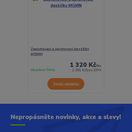
Zapichovací a upichovací destičky
MGMN
1 320 Kč
/
ks
skladem 54 ks
1 091 Kč
bez DPH
Zvolit variantu
Nepropásněte novinky, akce a slevy!