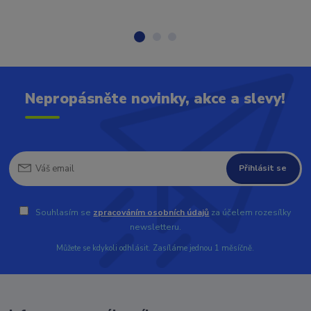
Nepropásněte novinky, akce a slevy!
Přihlásit se
Souhlasím se
zpracováním osobních údajů
za účelem rozesílky
newsletteru.
Můžete se kdykoli odhlásit. Zasíláme jednou 1 měsíčně.