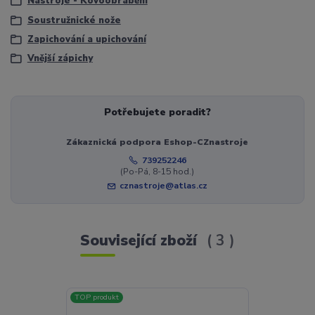
Nástroje - Kovoobrábění
Soustružnické nože
Zapichování a upichování
Vnější zápichy
Potřebujete poradit?
Zákaznická podpora Eshop-CZnastroje
739252246
(Po-Pá, 8-15 hod.)
cznastroje@atlas.cz
Související zboží
3
TOP produkt
Novinka