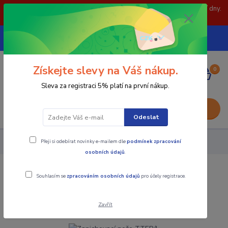
POZOR: 31.7 , 3.8 a 5.8- zavřeno. objednávky odešleme následující dny.
Děkujeme za pochopení.
739252246
CZK
(Po-Pá, 8-15 hod.)
Získejte slevy na Váš nákup.
0
0,00 Kč
Sleva za registraci 5% platí na první nákup.
Menu
Odeslat
Přeji si odebírat novinky e-mailem dle
podmínek zpracování
Nástroje - Kovoobrábění
Zapichovací nože TTER/L
osobních údajů
.
Zapichovací nože TTER/L
Souhlasím se
zpracováním osobních údajů
pro účely registrace.
Akce
Zavřít