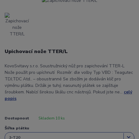
Upichovací nože TTER/L
KovoSvitavy s.r.o. Soustružnický nůž pro zapichování TTER-L
Nože použít pro upíchnutí Rozměr: dle volby Typ VBD : Teagutec
TDJ,TDC Atd.. – oboustranné Se zbožím je dodáván klíč pro
výměnu plátku. Držák je tuhý, nasunutý plátek se zajišťuje
šroubkem. Nabízí širokou škálu cnc nástrojů. Pokud jste ne...
celý
popis
Dostupnost
Skladem 10 ks
Šířka plátku