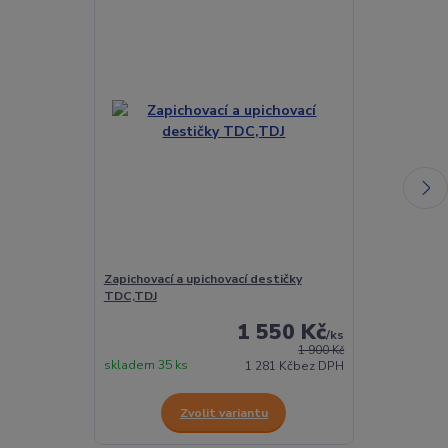
Zapichovací a upichovací destičky
Zapichovací n
TDC,TDJ
1 550 Kč
/
ks
1 900 Kč
skladem 35 ks
skladem 12 ks
1 281 Kč
bez DPH
Zvolit variantu
Z