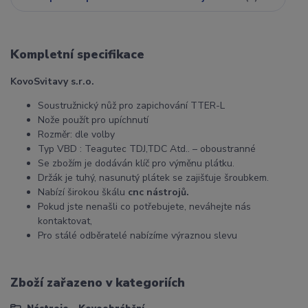
Kompletní specifikace
KovoSvitavy s.r.o.
Soustružnický nůž pro zapichování TTER-L
Nože použít pro upíchnutí
Rozměr: dle volby
Typ VBD : Teagutec TDJ,TDC Atd.. – oboustranné
Se zbožím je dodáván klíč pro výměnu plátku.
Držák je tuhý, nasunutý plátek se zajišťuje šroubkem.
Nabízí širokou škálu
cnc nástrojů.
Pokud jste nenašli co potřebujete, neváhejte nás
kontaktovat,
Pro stálé odběratelé nabízíme výraznou slevu
Zboží zařazeno v kategoriích