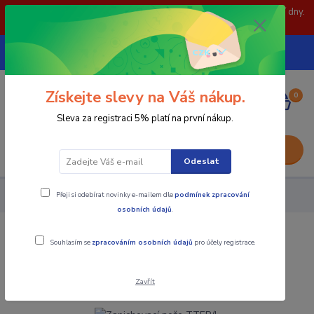
POZOR: 31.7 , 3.8 a 5.8- zavřeno. objednávky odešleme následující dny.
Děkujeme za pochopení.
739252246
CZK
(Po-Pá, 8-15 hod.)
Získejte slevy na Váš nákup.
0
0,00 Kč
Sleva za registraci 5% platí na první nákup.
Menu
Odeslat
Přeji si odebírat novinky e-mailem dle
podmínek zpracování
Nástroje - Kovoobrábění
Zapichovací nože TTER/L
osobních údajů
.
Zapichovací nože TTER/L
Souhlasím se
zpracováním osobních údajů
pro účely registrace.
Akce
Zavřít