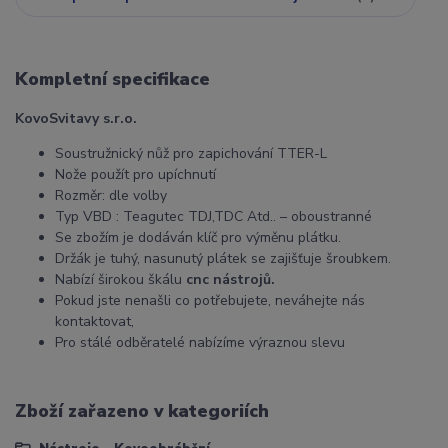
Kompletní specifikace
KovoSvitavy s.r.o.
Soustružnický nůž pro zapichování TTER-L
Nože použít pro upíchnutí
Rozměr: dle volby
Typ VBD : Teagutec TDJ,TDC Atd.. – oboustranné
Se zbožím je dodáván klíč pro výměnu plátku.
Držák je tuhý, nasunutý plátek se zajišťuje šroubkem.
Nabízí širokou škálu
cnc nástrojů.
Pokud jste nenašli co potřebujete, neváhejte nás
kontaktovat,
Pro stálé odběratelé nabízíme výraznou slevu
Zboží zařazeno v kategoriích