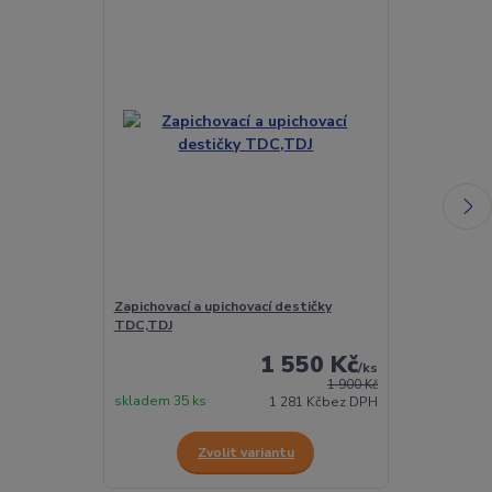
Zapichovací a upichovací destičky
Zapichovací n
TDC,TDJ
1 550 Kč
/
ks
1 900 Kč
skladem 35 ks
skladem 12 ks
1 281 Kč
bez DPH
Zvolit variantu
Z