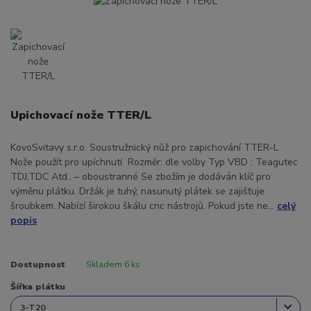
Upichovací nože TTER/L
KovoSvitavy s.r.o. Soustružnický nůž pro zapichování TTER-L
Nože použít pro upíchnutí Rozměr: dle volby Typ VBD : Teagutec
TDJ,TDC Atd.. – oboustranné Se zbožím je dodáván klíč pro
výměnu plátku. Držák je tuhý, nasunutý plátek se zajišťuje
šroubkem. Nabízí širokou škálu cnc nástrojů. Pokud jste ne...
celý
popis
Dostupnost
Skladem 6 ks
Šířka plátku