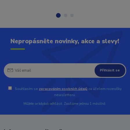
Nepropásněte novinky, akce a slevy!
Přihlásit se
Souhlasím se
zpracováním osobních údajů
za účelem rozesílky
newsletteru.
Můžete se kdykoli odhlásit. Zasíláme jednou 1 měsíčně.