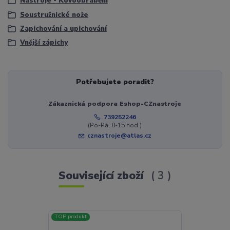
Nástroje - Kovoobrábění
Soustružnické nože
Zapichování a upichování
Vnější zápichy
Potřebujete poradit?
Zákaznická podpora Eshop-CZnastroje
739252246
(Po-Pá, 8-15 hod.)
cznastroje@atlas.cz
Související zboží
3
TOP produkt
Novinka