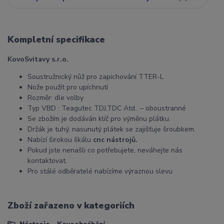
Kompletní specifikace
KovoSvitavy s.r.o.
Soustružnický nůž pro zapichování TTER-L
Nože použít pro upíchnutí
Rozměr: dle volby
Typ VBD : Teagutec TDJ,TDC Atd.. – oboustranné
Se zbožím je dodáván klíč pro výměnu plátku.
Držák je tuhý, nasunutý plátek se zajišťuje šroubkem.
Nabízí širokou škálu
cnc nástrojů.
Pokud jste nenašli co potřebujete, neváhejte nás
kontaktovat,
Pro stálé odběratelé nabízíme výraznou slevu
Zboží zařazeno v kategoriích