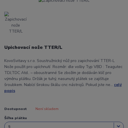
Upichovací nože TTER/L
KovoSvitavy s.r.o. Soustružnický nůž pro zapichování TTER-L
Nože použít pro upíchnutí Rozměr: dle volby Typ VBD : Teagutec
TDJ,TDC Atd.. – oboustranné Se zbožím je dodáván klíč pro
výměnu plátku. Držák je tuhý, nasunutý plátek se zajišťuje
šroubkem. Nabízí širokou škálu cnc nástrojů. Pokud jste ne...
celý
popis
Dostupnost
Není skladem
Šířka plátku