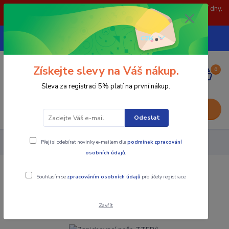
POZOR: 31.7 , 3.8 a 5.8- zavřeno. objednávky odešleme následující dny.
Děkujeme za pochopení.
739252246
CZK
(Po-Pá, 8-15 hod.)
Získejte slevy na Váš nákup.
0
0,00 Kč
Sleva za registraci 5% platí na první nákup.
Menu
Odeslat
Přeji si odebírat novinky e-mailem dle
podmínek zpracování
Nástroje - Kovoobrábění
Zapichovací nože TTER/L
osobních údajů
.
Zapichovací nože TTER/L
Souhlasím se
zpracováním osobních údajů
pro účely registrace.
Akce
Zavřít