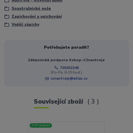
Nástroje - Kovoobrábění
Soustružnické nože
Zapichování a upichování
Vnější zápichy
Potřebujete poradit?
Zákaznická podpora Eshop-CZnastroje
739252246
(Po-Pá, 8-15 hod.)
cznastroje@atlas.cz
Související zboží
3
TOP produkt
Novinka