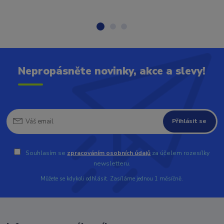
Nepropásněte novinky, akce a slevy!
Přihlásit se
Souhlasím se
zpracováním osobních údajů
za účelem rozesílky
newsletteru.
Můžete se kdykoli odhlásit. Zasíláme jednou 1 měsíčně.