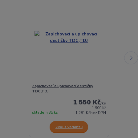
Zapichovací a upichovací destičky
Zapichovací n
TDC,TDJ
1 550 Kč
/
ks
1 900 Kč
skladem 35 ks
skladem 12 ks
1 281 Kč
bez DPH
Zvolit variantu
Z