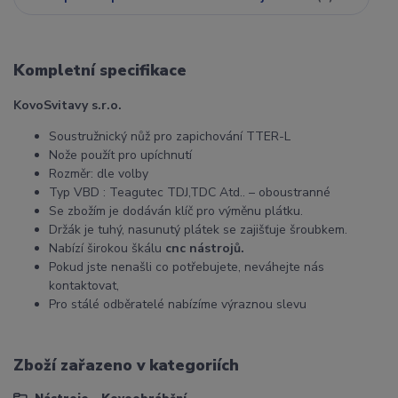
Kompletní specifikace
KovoSvitavy s.r.o.
Soustružnický nůž pro zapichování TTER-L
Nože použít pro upíchnutí
Rozměr: dle volby
Typ VBD : Teagutec TDJ,TDC Atd.. – oboustranné
Se zbožím je dodáván klíč pro výměnu plátku.
Držák je tuhý, nasunutý plátek se zajišťuje šroubkem.
Nabízí širokou škálu
cnc nástrojů.
Pokud jste nenašli co potřebujete, neváhejte nás
kontaktovat,
Pro stálé odběratelé nabízíme výraznou slevu
Zboží zařazeno v kategoriích