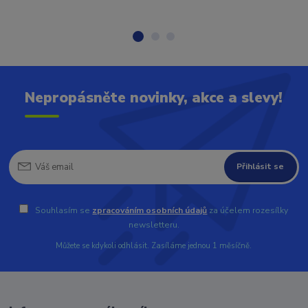
Nepropásněte novinky, akce a slevy!
Přihlásit se
Souhlasím se
zpracováním osobních údajů
za účelem rozesílky
newsletteru.
Můžete se kdykoli odhlásit. Zasíláme jednou 1 měsíčně.