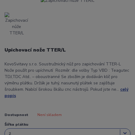
Upichovací nože TTER/L
KovoSvitavy s.r.o. Soustružnický nůž pro zapichování TTER-L
Nože použít pro upíchnutí Rozměr: dle volby Typ VBD : Teagutec
TDJ,TDC Atd.. – oboustranné Se zbožím je dodáván klíč pro
výměnu plátku. Držák je tuhý, nasunutý plátek se zajišťuje
šroubkem. Nabízí širokou škálu cnc nástrojů. Pokud jste ne...
celý
popis
Dostupnost
Není skladem
Šířka plátku