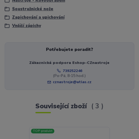
Nástroje - Kovoobrábění
Soustružnické nože
Zapichování a upichování
Vnější zápichy
Potřebujete poradit?
Zákaznická podpora Eshop-CZnastroje
739252246
(Po-Pá, 8-15 hod.)
cznastroje@atlas.cz
Související zboží
3
TOP produkt
Novinka