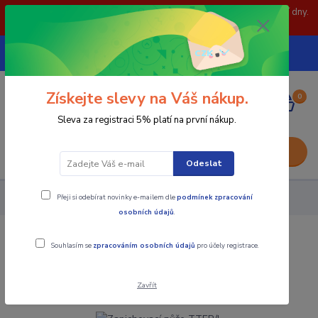
POZOR: 31.7 , 3.8 a 5.8- zavřeno. objednávky odešleme následující dny.
Děkujeme za pochopení.
739252246
CZK
(Po-Pá, 8-15 hod.)
Získejte slevy na Váš nákup.
0
0,00 Kč
Sleva za registraci 5% platí na první nákup.
Menu
Odeslat
Přeji si odebírat novinky e-mailem dle
podmínek zpracování
Nástroje - Kovoobrábění
Zapichovací nůže TTER/L
osobních údajů
.
Zapichovací nůže TTER/L
Souhlasím se
zpracováním osobních údajů
pro účely registrace.
Akce
Zavřít