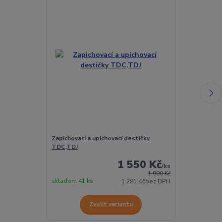
Zapichovací a upichovací destičky
Zapichovací n
TDC,TDJ
1 550 Kč
/
ks
1 900 Kč
skladem 41 ks
skladem 14 ks
1 281 Kč
bez DPH
Zvolit variantu
Z