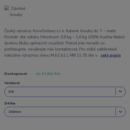
Český výrobce: KovoSvitavy s.r.o. Kalené šrouby do T - matic.
Rozměr: dle výběru Hmotnost: 0,9 kg – 1,6 kg 100% Kvalita Nabízí
širokou škálu upínacích součástí. Pokud jste nenašli co
potřebujete, neváhejte nás kontaktovat, Pro stálé odběratelé
nabízíme výraznou slevu M b2 b1 L M8 11 35 dle v...
celý popis
Dostupnost
do 10 dnů 4 ks
Velikost
Délka