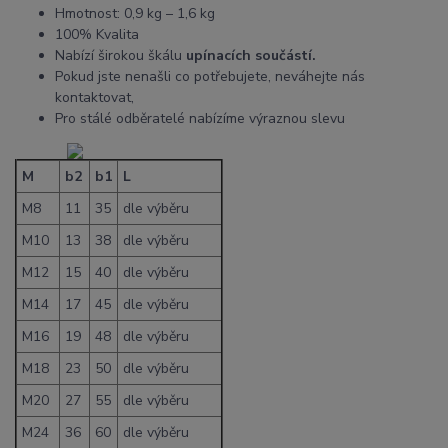
Hmotnost: 0,9 kg – 1,6 kg
100% Kvalita
Nabízí širokou škálu
upínacích součástí.
Pokud jste nenašli co potřebujete, neváhejte nás
kontaktovat,
Pro stálé odběratelé nabízíme výraznou slevu
M
b2
b1
L
M8
11
35
dle výběru
M10
13
38
dle výběru
M12
15
40
dle výběru
M14
17
45
dle výběru
M16
19
48
dle výběru
M18
23
50
dle výběru
M20
27
55
dle výběru
M24
36
60
dle výběru