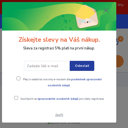
POZOR: 31.7 , 3.8 a 5.8- zavřeno. objednávky odešleme následující dny.
Děkujeme za pochopení.
739252246
CZK
(Po-Pá, 8-15 hod.)
Získejte slevy na Váš nákup.
0
0,00 Kč
Sleva za registraci 5% platí na první nákup.
Menu
Odeslat
Přeji si odebírat novinky e-mailem dle
podmínek zpracování
Upínací součásti
Závrtné šrouby
osobních údajů
.
Závrtné šrouby
Souhlasím se
zpracováním osobních údajů
pro účely registrace.
Zavřít