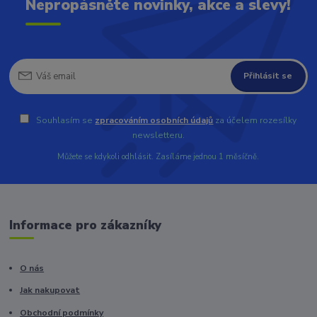
Nepropásněte novinky, akce a slevy!
Přihlásit se
Souhlasím se
zpracováním osobních údajů
za účelem rozesílky
newsletteru.
Můžete se kdykoli odhlásit. Zasíláme jednou 1 měsíčně.
Informace pro zákazníky
O nás
Jak nakupovat
Obchodní podmínky