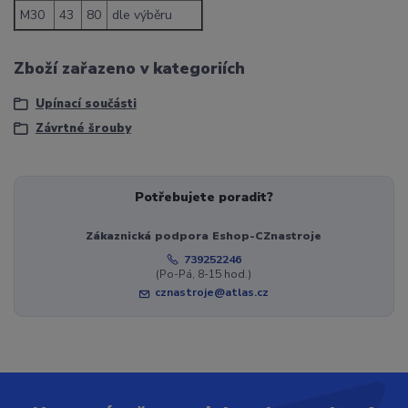
M30
43
80
dle výběru
Zboží zařazeno v kategoriích
Upínací součásti
Závrtné šrouby
Potřebujete poradit?
Zákaznická podpora Eshop-CZnastroje
739252246
(Po-Pá, 8-15 hod.)
cznastroje@atlas.cz