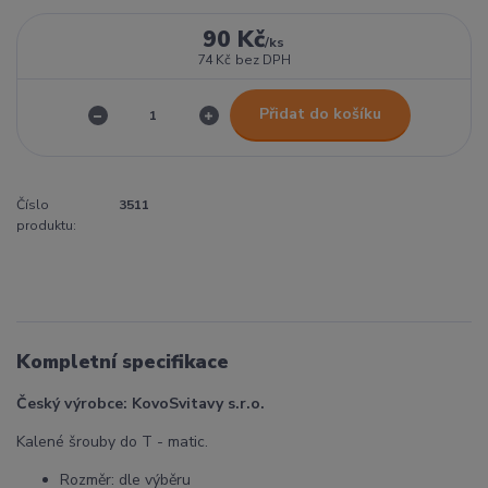
90 Kč
/
ks
74 Kč
bez DPH
Přidat do košíku
Číslo
3511
produktu:
Kompletní specifikace
Český výrobce: KovoSvitavy s.r.o.
Kalené šrouby do T - matic.
Rozměr: dle výběru