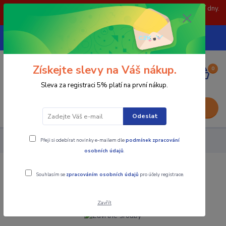
POZOR: 31.7 , 3.8 a 5.8- zavřeno. objednávky odešleme následující dny.
Děkujeme za pochopení.
739252246
CZK
(Po-Pá, 8-15 hod.)
Získejte slevy na Váš nákup.
0
0,00 Kč
Sleva za registraci 5% platí na první nákup.
Menu
Odeslat
Přeji si odebírat novinky e-mailem dle
podmínek zpracování
Upínací součásti
Závrtné šrouby
osobních údajů
.
Závrtné šrouby
Souhlasím se
zpracováním osobních údajů
pro účely registrace.
Zavřít