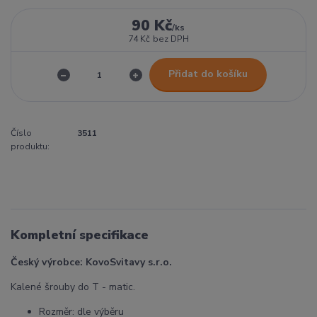
90 Kč
/
ks
74 Kč
bez DPH
Přidat do košíku
Číslo
3511
produktu:
Kompletní specifikace
Český výrobce: KovoSvitavy s.r.o.
Kalené šrouby do T - matic.
Rozměr: dle výběru