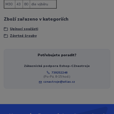
M30
43
80
dle výběru
Zboží zařazeno v kategoriích
Upínací součásti
Závrtné šrouby
Potřebujete poradit?
Zákaznická podpora Eshop-CZnastroje
739252246
(Po-Pá, 8-15 hod.)
cznastroje@atlas.cz