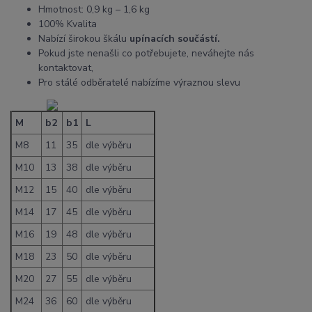
Hmotnost: 0,9 kg – 1,6 kg
100% Kvalita
Nabízí širokou škálu
upínacích součástí.
Pokud jste nenašli co potřebujete, neváhejte nás
kontaktovat,
Pro stálé odběratelé nabízíme výraznou slevu
M
b2
b1
L
M8
11
35
dle výběru
M10
13
38
dle výběru
M12
15
40
dle výběru
M14
17
45
dle výběru
M16
19
48
dle výběru
M18
23
50
dle výběru
M20
27
55
dle výběru
M24
36
60
dle výběru