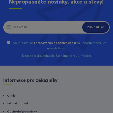
Nepropásněte novinky, akce a slevy!
Přihlásit se
Souhlasím se
zpracováním osobních údajů
za účelem rozesílky
newsletteru.
Můžete se kdykoli odhlásit. Zasíláme jednou 1 měsíčně.
Informace pro zákazníky
O nás
Jak nakupovat
Obchodní podmínky