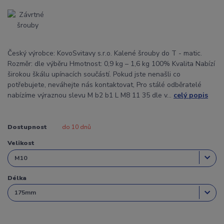
Český výrobce: KovoSvitavy s.r.o. Kalené šrouby do T - matic.
Rozměr: dle výběru Hmotnost: 0,9 kg – 1,6 kg 100% Kvalita Nabízí
širokou škálu upínacích součástí. Pokud jste nenašli co
potřebujete, neváhejte nás kontaktovat, Pro stálé odběratelé
nabízíme výraznou slevu M b2 b1 L M8 11 35 dle v...
celý popis
Dostupnost
do 10 dnů
Velikost
Délka