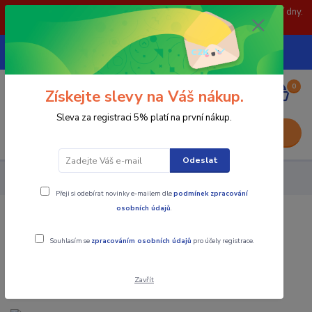
POZOR: 31.7 , 3.8 a 5.8- zavřeno. objednávky odešleme následující dny.
Děkujeme za pochopení.
739252246
CZK
(Po-Pá, 8-15 hod.)
0
0,00 Kč
Získejte slevy na Váš nákup.
Sleva za registraci 5% platí na první nákup.
Menu
Odeslat
Upínací součásti
Závrtné šrouby
Přeji si odebírat novinky e-mailem dle
podmínek zpracování
osobních údajů
.
Závrtné šrouby
Souhlasím se
zpracováním osobních údajů
pro účely registrace.
Zavřít