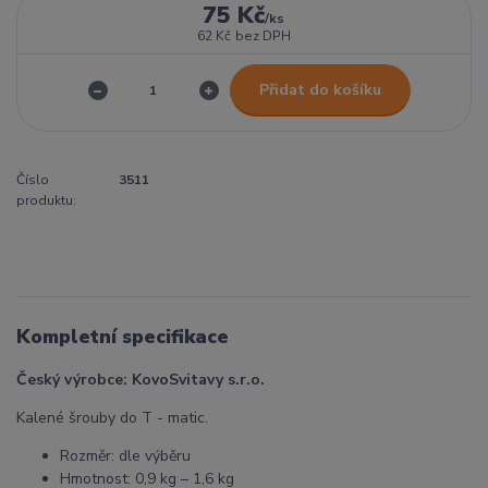
75 Kč
/
ks
62 Kč
bez DPH
Přidat do košíku
Číslo
3511
produktu:
Kompletní specifikace
Český výrobce: KovoSvitavy s.r.o.
Kalené šrouby do T - matic.
Rozměr: dle výběru
Hmotnost: 0,9 kg – 1,6 kg