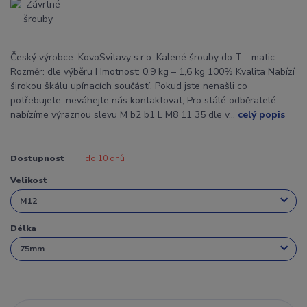
Český výrobce: KovoSvitavy s.r.o. Kalené šrouby do T - matic.
Rozměr: dle výběru Hmotnost: 0,9 kg – 1,6 kg 100% Kvalita Nabízí
širokou škálu upínacích součástí. Pokud jste nenašli co
potřebujete, neváhejte nás kontaktovat, Pro stálé odběratelé
nabízíme výraznou slevu M b2 b1 L M8 11 35 dle v...
celý popis
Dostupnost
do 10 dnů
Velikost
Délka