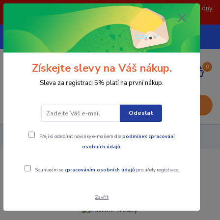
POZOR: 31.7 , 3.8 a 5.8- zavřeno. objednávky odešleme následující dny.
Děkujeme za pochopení.
739252246
CZK
(Po-Pá, 8-15 hod.)
Získejte slevy na Váš nákup.
0
0,00 Kč
Sleva za registraci 5% platí na první nákup.
Menu
Odeslat
Přeji si odebírat novinky e-mailem dle
podmínek zpracování
Upínací součásti
Závrtné šrouby
osobních údajů
.
Závrtné šrouby
Souhlasím se
zpracováním osobních údajů
pro účely registrace.
Zavřít