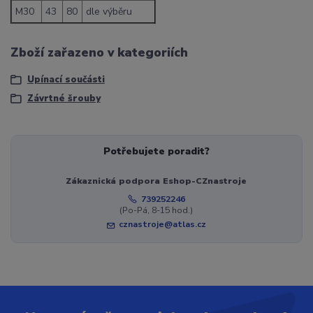
M30
43
80
dle výběru
Zboží zařazeno v kategoriích
Upínací součásti
Závrtné šrouby
Potřebujete poradit?
Zákaznická podpora Eshop-CZnastroje
739252246
(Po-Pá, 8-15 hod.)
cznastroje@atlas.cz