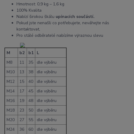
Hmotnost: 0,9 kg – 1,6 kg
100% Kvalita
Nabízí širokou škálu
upínacích součástí.
Pokud jste nenašli co potřebujete, neváhejte nás
kontaktovat,
Pro stálé odběratelé nabízíme výraznou slevu
M
b2
b1
L
M8
11
35
dle výběru
M10
13
38
dle výběru
M12
15
40
dle výběru
M14
17
45
dle výběru
M16
19
48
dle výběru
M18
23
50
dle výběru
M20
27
55
dle výběru
M24
36
60
dle výběru