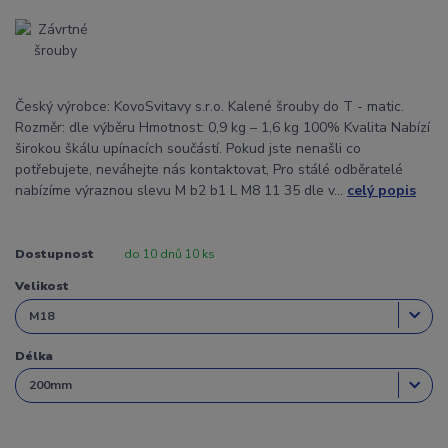
Český výrobce: KovoSvitavy s.r.o. Kalené šrouby do T - matic.
Rozměr: dle výběru Hmotnost: 0,9 kg – 1,6 kg 100% Kvalita Nabízí
širokou škálu upínacích součástí. Pokud jste nenašli co
potřebujete, neváhejte nás kontaktovat, Pro stálé odběratelé
nabízíme výraznou slevu M b2 b1 L M8 11 35 dle v...
celý popis
Dostupnost
do 10 dnů 10 ks
Velikost
Délka