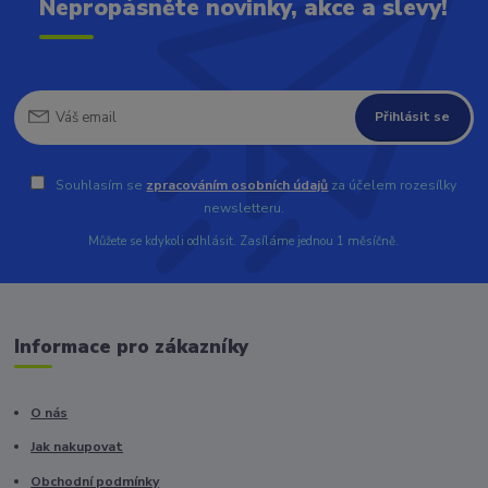
Nepropásněte novinky, akce a slevy!
Přihlásit se
Souhlasím se
zpracováním osobních údajů
za účelem rozesílky
newsletteru.
Můžete se kdykoli odhlásit. Zasíláme jednou 1 měsíčně.
Informace pro zákazníky
O nás
Jak nakupovat
Obchodní podmínky