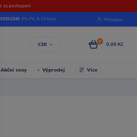
e za pochopení.
739252246
(Po-Pá, 8-15 hod.)
Přihlášení
0
0,00 Kč
CZK
Více
Akční ceny
Výprodej