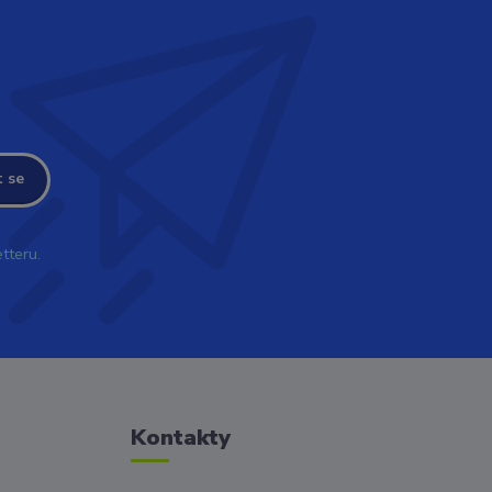
t se
tteru.
Kontakty