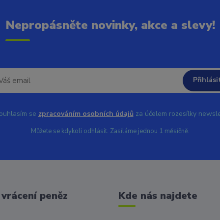
Nepropásněte novinky, akce a slevy!
Přihlási
uhlasím se
zpracováním osobních údajů
za účelem rozesílky newsle
Můžete se kdykoli odhlásit. Zasíláme jednou 1 měsíčně.
vrácení peněz
Kde nás najdete