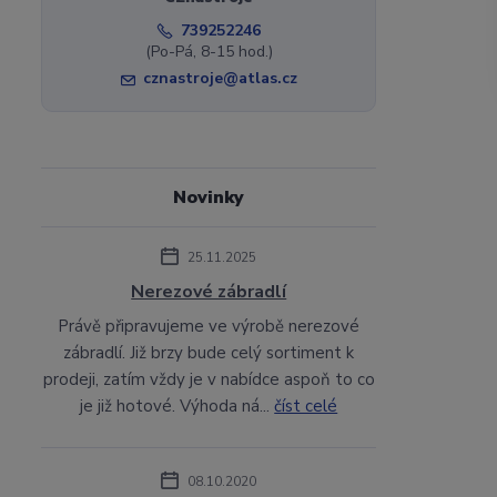
739252246
(Po-Pá, 8-15 hod.)
cznastroje@atlas.cz
Novinky
25.11.2025
Nerezové zábradlí
Právě připravujeme ve výrobě nerezové
zábradlí. Již brzy bude celý sortiment k
prodeji, zatím vždy je v nabídce aspoň to co
je již hotové. Výhoda ná...
číst celé
08.10.2020