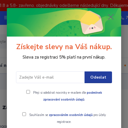
3.8 a 5.8- zavřeno. objednávky odešleme následující dny. Děkujem
Nevíte si rady? Zavolejte.
Více
Hledat
Získejte slevy na Váš nákup.
Sleva za registraci 5% platí na první nákup.
í nástrojů
Upínací součásti
Ostatní
Odeslat
Přeji si odebírat novinky e-mailem dle
podmínek
zpracování osobních údajů
.
 záslepky
Souhlasím se
zpracováním osobních údajů
pro účely
registrace.
gorii nebylo nalezeno žádné zboží.