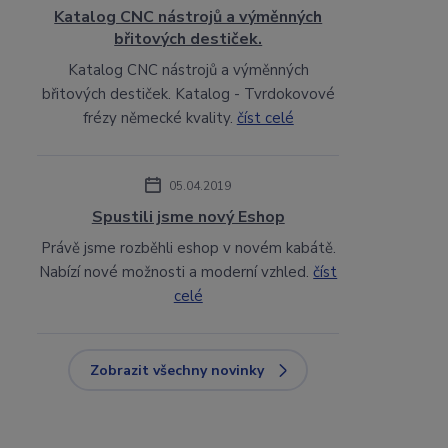
Katalog CNC nástrojů a výměnných
břitových destiček.
Katalog CNC nástrojů a výměnných
břitových destiček. Katalog - Tvrdokovové
frézy německé kvality.
číst celé
05.04.2019
Spustili jsme nový Eshop
Právě jsme rozběhli eshop v novém kabátě.
Nabízí nové možnosti a moderní vzhled.
číst
celé
Zobrazit všechny novinky