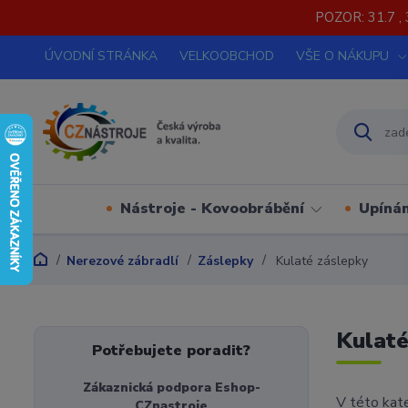
POZOR: 31.7 , 
ÚVODNÍ STRÁNKA
VELKOOBCHOD
VŠE O NÁKUPU
Nástroje - Kovoobrábění
Upínán
Nerezové zábradlí
Záslepky
Kulaté záslepky
Kulaté
Potřebujete poradit?
Zákaznická podpora Eshop-
V této kate
CZnastroje