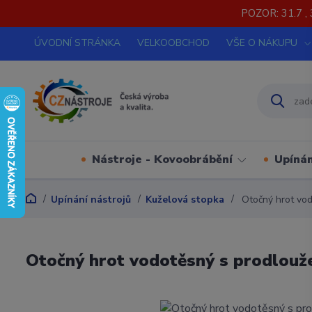
POZOR: 31.7 , 
ÚVODNÍ STRÁNKA
VELKOOBCHOD
VŠE O NÁKUPU
Nástroje - Kovoobrábění
Upínán
Upínání nástrojů
Kuželová stopka
Otočný hrot vod
Otočný hrot vodotěsný s prodlouž