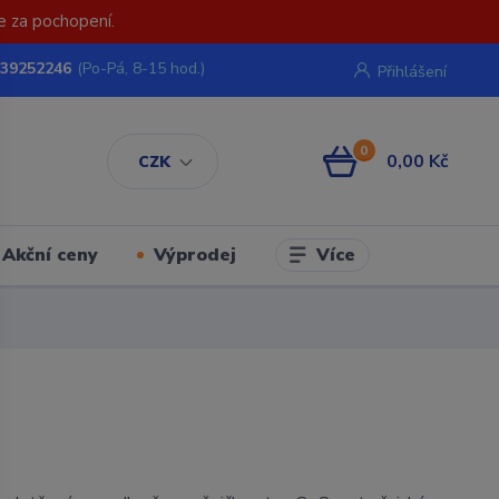
e za pochopení.
739252246
(Po-Pá, 8-15 hod.)
Přihlášení
0
0,00 Kč
CZK
Více
Akční ceny
Výprodej