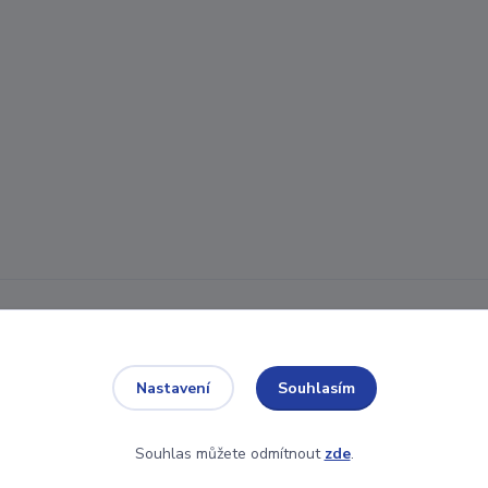
ní osobních údajů můžete ovlivnit
Souhlasím
Nastavení
Souhlas můžete odmítnout
zde
.