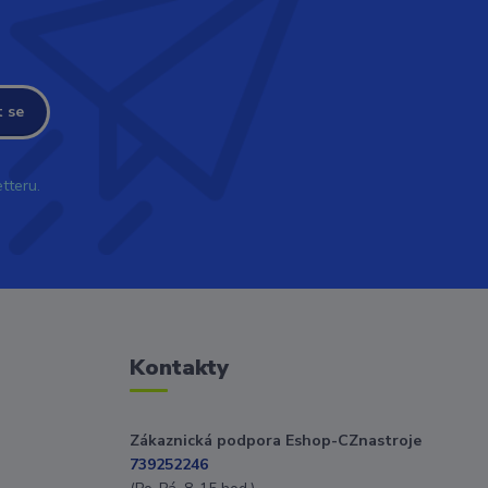
t se
tteru.
Kontakty
Zákaznická podpora Eshop-CZnastroje
739252246