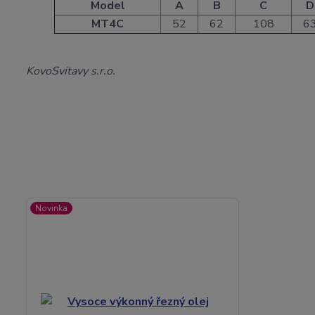
Model
A
B
C
D
MT4C
52
62
108
6
KovoSvitavy s.r.o.
Novinka