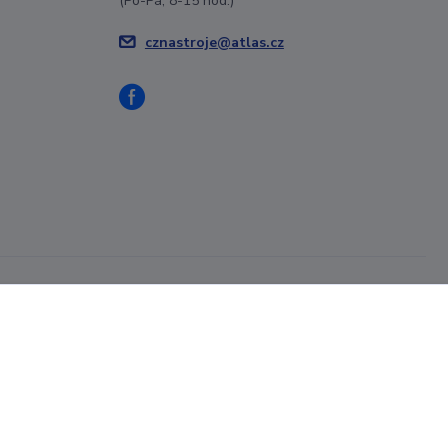
(Po-Pá, 8-15 hod.)
cznastroje@atlas.cz
Vytvořeno na
Eshop-rychle.cz