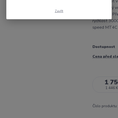
Otočný hrot v
hrot otočný 
Zavřít
hrotu 60⁰ Př
rychlost 300
speed MT4C .
Dostupnost
Cena před sl
1 75
1 446 K
Číslo produktu: