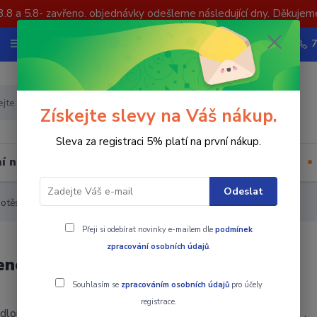
3.8 a 5.8- zavřeno. objednávky odešleme následující dny. Děkujem
Nevíte si rady? Zavolejte.
Více
Hledat
Získejte slevy na Váš nákup.
Sleva za registraci 5% platí na první nákup.
í nástrojů
Upínací součásti
Ostatní
Odeslat
otěsný s prodlouženou špičkou typ C - MK4
Přeji si odebírat novinky e-mailem dle
podmínek
zpracování osobních údajů
.
enou špičkou typ C - MK4
Souhlasím se
zpracováním osobních údajů
pro účely
registrace.