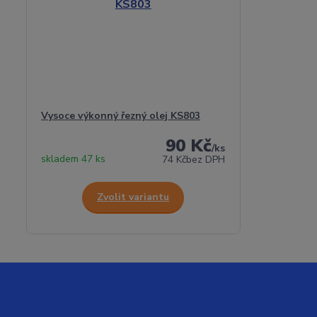
Vysoce výkonný řezný olej KS803
90 Kč
/
ks
skladem 47 ks
74 Kč
bez DPH
Zvolit variantu