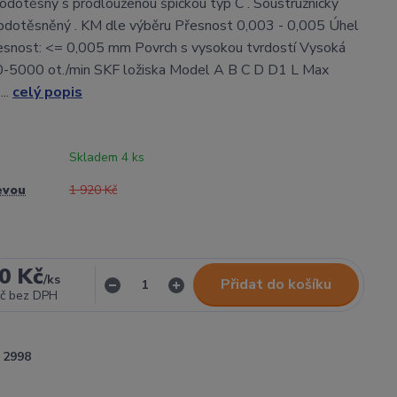
odotěsný s prodlouženou špičkou typ C . Soustružnický
vodotěsněný . KM dle výběru Přesnost 0,003 - 0,005 Úhel
esnost: <= 0,005 mm Povrch s vysokou tvrdostí Vysoká
0-5000 ot./min SKF ložiska Model A B C D D1 L Max
..
celý popis
Skladem 4 ks
evou
1 920 Kč
0 Kč
/
ks
Přidat do košíku
č
bez DPH
2998