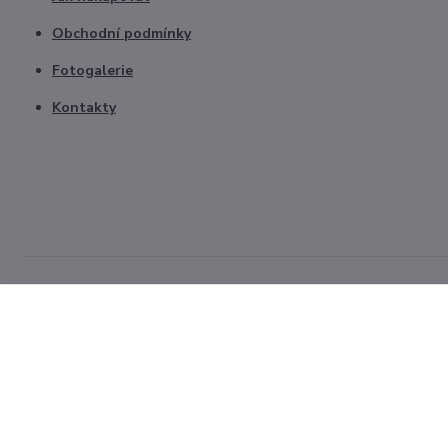
Obchodní podmínky
Fotogalerie
Kontakty
Všechna práva vyhrazena © 2026. Upravilo CZnástroje.cz Zpracová
úpravou svých preferencí ochrany soukromí.