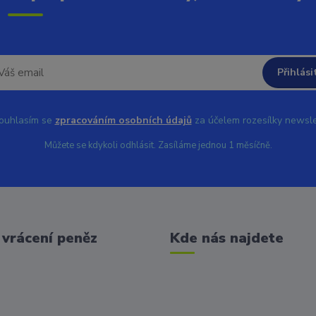
Přihlási
uhlasím se
zpracováním osobních údajů
za účelem rozesílky newsle
Můžete se kdykoli odhlásit. Zasíláme jednou 1 měsíčně.
vrácení peněz
Kde nás najdete