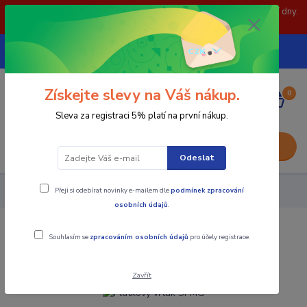
POZOR: 31.7 , 3.8 a 5.8- zavřeno. objednávky odešleme následující dny.
Děkujeme za pochopení.
739252246
CZK
(Po-Pá, 8-15 hod.)
Získejte slevy na Váš nákup.
0
0,00 Kč
Sleva za registraci 5% platí na první nákup.
Menu
Odeslat
Přeji si odebírat novinky e-mailem dle
podmínek zpracování
Nástroje - Kovoobrábění
Plátkový vrták SPMG
osobních údajů
.
Plátkový vrták SPMG
Souhlasím se
zpracováním osobních údajů
pro účely registrace.
Zavřít