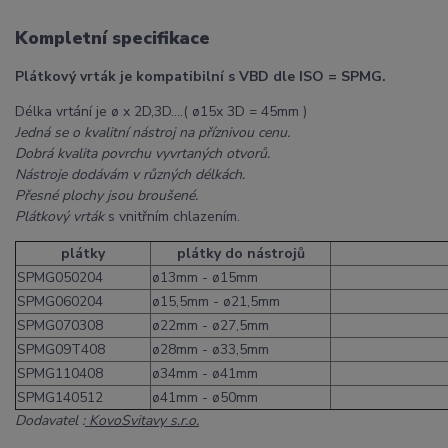
Kompletní specifikace
Plátkový vrták je kompatibilní s VBD dle ISO = SPMG.
Délka vrtání je ø x 2D,3D....( ø15x 3D = 45mm )
Jedná se o kvalitní nástroj na příznivou cenu.
Dobrá kvalita povrchu vyvrtaných otvorů.
Nástroje dodávám v různých délkách.
Přesné plochy jsou broušené.
Plátkový vrták
s vnitřním chlazením.
plátky
plátky do nástrojů
SPMG050204
ø13mm - ø15mm
SPMG060204
ø15,5mm - ø21,5mm
SPMG070308
ø22mm - ø27,5mm
SPMG09T408
ø28mm - ø33,5mm
SPMG110408
ø34mm - ø41mm
SPMG140512
ø41mm - ø50mm
Dodavatel :
KovoSvitavy s.r.o.