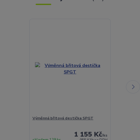
Výměnná břitová destička SPGT
Torx šroubek 
1 155 Kč
/
ks
skladem 129 ks
Skladem 442 