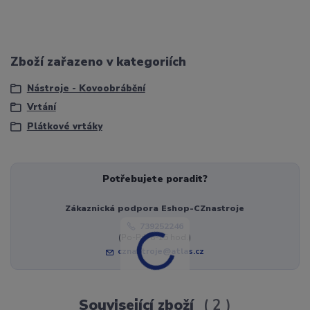
Zboží zařazeno v kategoriích
Nástroje - Kovoobrábění
Vrtání
Plátkové vrtáky
Potřebujete poradit?
Zákaznická podpora Eshop-CZnastroje
739252246
(Po-Pá, 8-15 hod.)
cznastroje@atlas.cz
Související zboží
2