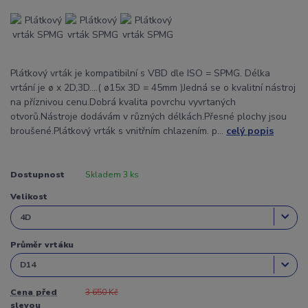
Plátkový vrták je kompatibilní s VBD dle ISO = SPMG. Délka
vrtání je ø x 2D,3D....( ø15x 3D = 45mm )Jedná se o kvalitní nástroj
na příznivou cenu.Dobrá kvalita povrchu vyvrtaných
otvorů.Nástroje dodávám v různých délkách.Přesné plochy jsou
broušené.Plátkový vrták s vnitřním chlazením. p...
celý popis
Dostupnost
Skladem 3 ks
Velikost
Průměr vrtáku
Cena před
3 650 Kč
slevou