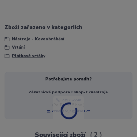
Zboží zařazeno v kategoriích
Nástroje - Kovoobrábění
Vrtání
Plátkové vrtáky
Potřebujete poradit?
Zákaznická podpora Eshop-CZnastroje
739252246
(Po-Pá, 8-15 hod.)
cznastroje@atlas.cz
Související zboží
2