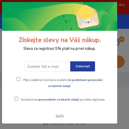
POZOR: 31.7 , 3.8 a 5.8- zavřeno. objednávky odešleme následující dny.
Děkujeme za pochopení.
739252246
CZK
(Po-Pá, 8-15 hod.)
Získejte slevy na Váš nákup.
0
0,00 Kč
Sleva za registraci 5% platí na první nákup.
Menu
Odeslat
Přeji si odebírat novinky e-mailem dle
podmínek zpracování
Nástroje - Kovoobrábění
Plátkový vrták SPMG
osobních údajů
.
Plátkový vrták SPMG
Souhlasím se
zpracováním osobních údajů
pro účely registrace.
Zavřít