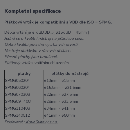
Kompletní specifikace
Plátkový vrták je kompatibilní s VBD dle ISO = SPMG.
Délka vrtání je ø x 2D,3D....( ø15x 3D = 45mm )
Jedná se o kvalitní nástroj na příznivou cenu.
Dobrá kvalita povrchu vyvrtaných otvorů.
Nástroje dodávám v různých délkách.
Přesné plochy jsou broušené.
Plátkový vrták
s vnitřním chlazením.
plátky
plátky do nástrojů
SPMG050204
ø13mm - ø15mm
SPMG060204
ø15,5mm - ø21,5mm
SPMG070308
ø22mm - ø27,5mm
SPMG09T408
ø28mm - ø33,5mm
SPMG110408
ø34mm - ø41mm
SPMG140512
ø41mm - ø50mm
Dodavatel :
KovoSvitavy s.r.o.