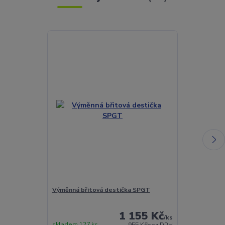
Výměnná břitová destička SPGT
Torx šroubek 
1 155 Kč
/
ks
skladem 127 ks
Skladem 432 