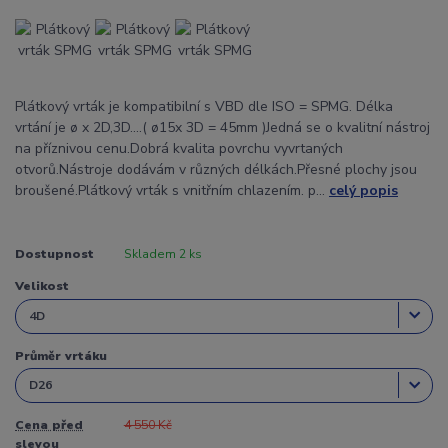
Plátkový vrták je kompatibilní s VBD dle ISO = SPMG. Délka
vrtání je ø x 2D,3D....( ø15x 3D = 45mm )Jedná se o kvalitní nástroj
na příznivou cenu.Dobrá kvalita povrchu vyvrtaných
otvorů.Nástroje dodávám v různých délkách.Přesné plochy jsou
broušené.Plátkový vrták s vnitřním chlazením. p...
celý popis
Dostupnost
Skladem 2 ks
Velikost
Průměr vrtáku
Cena před
4 550 Kč
slevou