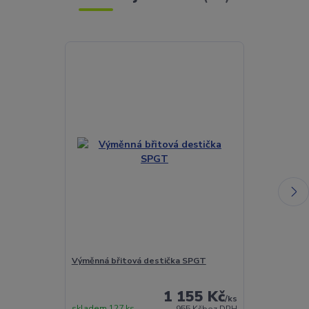
Výměnná břitová destička SPGT
Torx šroubek 
1 155 Kč
/
ks
skladem 127 ks
Skladem 432 