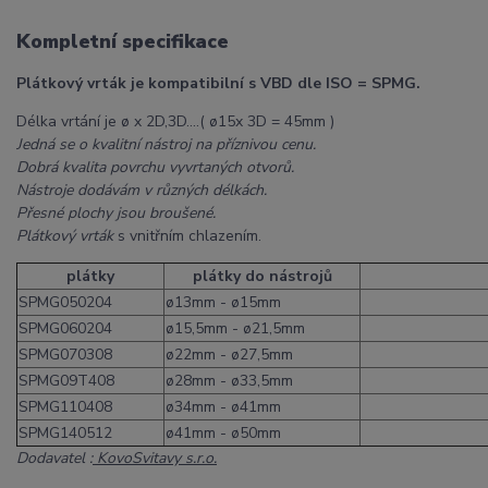
Kompletní specifikace
Plátkový vrták je kompatibilní s VBD dle ISO = SPMG.
Délka vrtání je ø x 2D,3D....( ø15x 3D = 45mm )
Jedná se o kvalitní nástroj na příznivou cenu.
Dobrá kvalita povrchu vyvrtaných otvorů.
Nástroje dodávám v různých délkách.
Přesné plochy jsou broušené.
Plátkový vrták
s vnitřním chlazením.
plátky
plátky do nástrojů
SPMG050204
ø13mm - ø15mm
SPMG060204
ø15,5mm - ø21,5mm
SPMG070308
ø22mm - ø27,5mm
SPMG09T408
ø28mm - ø33,5mm
SPMG110408
ø34mm - ø41mm
SPMG140512
ø41mm - ø50mm
Dodavatel :
KovoSvitavy s.r.o.