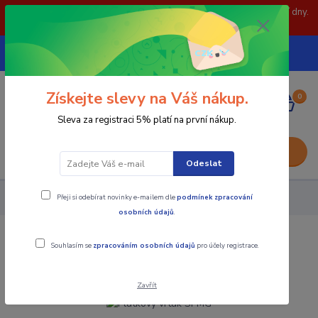
POZOR: 31.7 , 3.8 a 5.8- zavřeno. objednávky odešleme následující dny.
Děkujeme za pochopení.
739252246
CZK
(Po-Pá, 8-15 hod.)
Získejte slevy na Váš nákup.
0
0,00 Kč
Sleva za registraci 5% platí na první nákup.
Menu
Odeslat
Přeji si odebírat novinky e-mailem dle
podmínek zpracování
Nástroje - Kovoobrábění
Plátkový vrták SPMG
osobních údajů
.
Plátkový vrták SPMG
Souhlasím se
zpracováním osobních údajů
pro účely registrace.
Zavřít