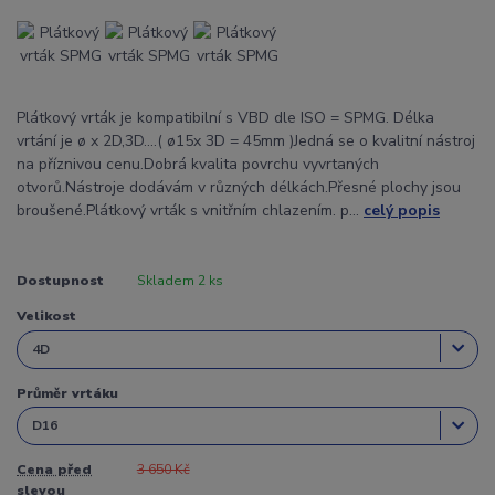
Plátkový vrták je kompatibilní s VBD dle ISO = SPMG. Délka
vrtání je ø x 2D,3D....( ø15x 3D = 45mm )Jedná se o kvalitní nástroj
na příznivou cenu.Dobrá kvalita povrchu vyvrtaných
otvorů.Nástroje dodávám v různých délkách.Přesné plochy jsou
broušené.Plátkový vrták s vnitřním chlazením. p...
celý popis
Dostupnost
Skladem 2 ks
Velikost
Průměr vrtáku
Cena před
3 650 Kč
slevou