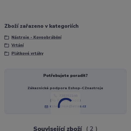
Zboží zařazeno v kategoriích
Nástroje - Kovoobrábění
Vrtání
Plátkové vrtáky
Potřebujete poradit?
Zákaznická podpora Eshop-CZnastroje
739252246
(Po-Pá, 8-15 hod.)
cznastroje@atlas.cz
Související zboží
2