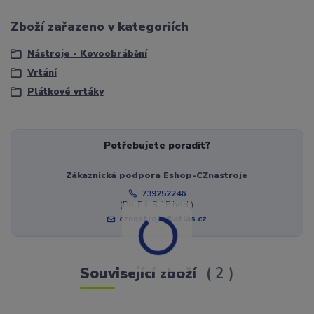
Zboží zařazeno v kategoriích
Nástroje - Kovoobrábění
Vrtání
Plátkové vrtáky
Potřebujete poradit?
Zákaznická podpora Eshop-CZnastroje
739252246
(Po-Pá, 8-15 hod.)
cznastroje@atlas.cz
Související zboží
2