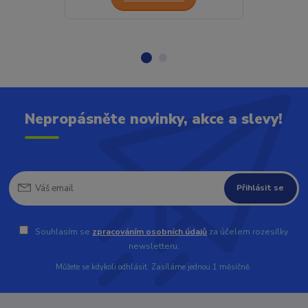
Nepropásněte novinky, akce a slevy!
Přihlásit se
Souhlasím se
zpracováním osobních údajů
za účelem rozesílky
newsletteru.
Můžete se kdykoli odhlásit. Zasíláme jednou 1 měsíčně.