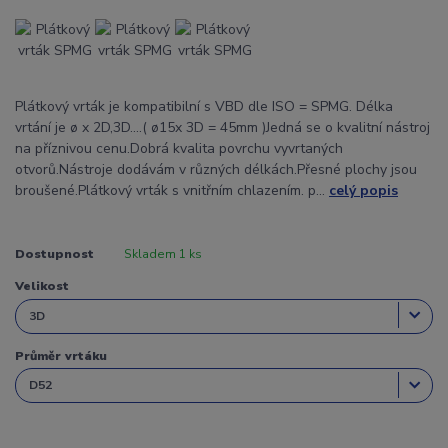
Plátkový vrták je kompatibilní s VBD dle ISO = SPMG. Délka
vrtání je ø x 2D,3D....( ø15x 3D = 45mm )Jedná se o kvalitní nástroj
na příznivou cenu.Dobrá kvalita povrchu vyvrtaných
otvorů.Nástroje dodávám v různých délkách.Přesné plochy jsou
broušené.Plátkový vrták s vnitřním chlazením. p...
celý popis
Dostupnost
Skladem 1 ks
Velikost
Průměr vrtáku