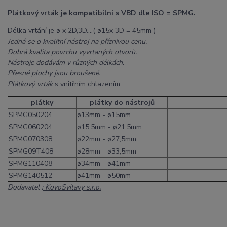
Plátkový vrták je kompatibilní s VBD dle ISO = SPMG.
Délka vrtání je ø x 2D,3D....( ø15x 3D = 45mm )
Jedná se o kvalitní nástroj na příznivou cenu.
Dobrá kvalita povrchu vyvrtaných otvorů.
Nástroje dodávám v různých délkách.
Přesné plochy jsou broušené.
Plátkový vrták
s vnitřním chlazením.
plátky
plátky do nástrojů
SPMG050204
ø13mm - ø15mm
SPMG060204
ø15,5mm - ø21,5mm
SPMG070308
ø22mm - ø27,5mm
SPMG09T408
ø28mm - ø33,5mm
SPMG110408
ø34mm - ø41mm
SPMG140512
ø41mm - ø50mm
Dodavatel :
KovoSvitavy s.r.o.