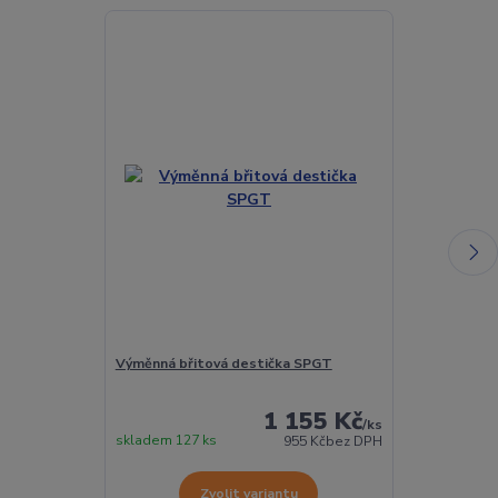
Výměnná břitová destička SPGT
Torx šroubek 
1 155 Kč
/
ks
skladem 127 ks
Skladem 432 
955 Kč
bez DPH
Zvolit variantu
Z