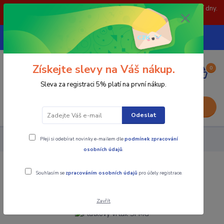
POZOR: 31.7 , 3.8 a 5.8- zavřeno. objednávky odešleme následující dny.
Děkujeme za pochopení.
739252246
CZK
(Po-Pá, 8-15 hod.)
Získejte slevy na Váš nákup.
0
0,00 Kč
Sleva za registraci 5% platí na první nákup.
Menu
Odeslat
Přeji si odebírat novinky e-mailem dle
podmínek zpracování
Nástroje - Kovoobrábění
Plátkový vrták SPMG
osobních údajů
.
Plátkový vrták SPMG
Souhlasím se
zpracováním osobních údajů
pro účely registrace.
Zavřít