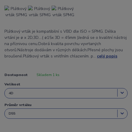
Plátkový vrták je kompatibilní s VBD dle ISO = SPMG. Délka
vrtání je ø x 2D,3D....( ø15x 3D = 45mm )Jedná se o kvalitní nástroj
na příznivou cenu.Dobrá kvalita povrchu vyvrtaných
otvorů.Nástroje dodávám v různých délkách.Přesné plochy jsou
broušené.Plátkový vrták s vnitřním chlazením. p...
celý popis
Dostupnost
Skladem 1 ks
Velikost
Průměr vrtáku