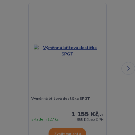
Výměnná břitová destička SPGT
Torx šroubek 
1 155 Kč
/
ks
skladem 127 ks
Skladem 432 
955 Kč
bez DPH
Zvolit variantu
Z