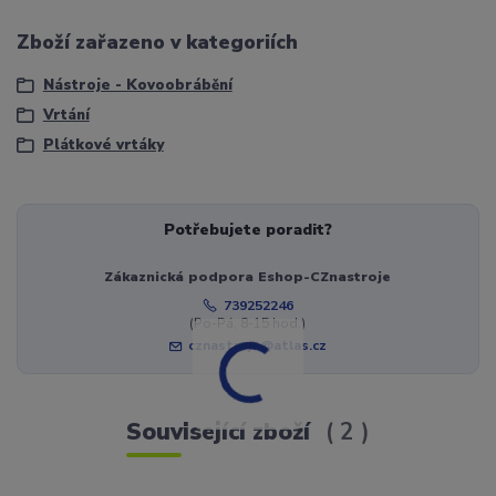
Zboží zařazeno v kategoriích
Nástroje - Kovoobrábění
Vrtání
Plátkové vrtáky
Potřebujete poradit?
Zákaznická podpora Eshop-CZnastroje
739252246
(Po-Pá, 8-15 hod.)
cznastroje@atlas.cz
Související zboží
2