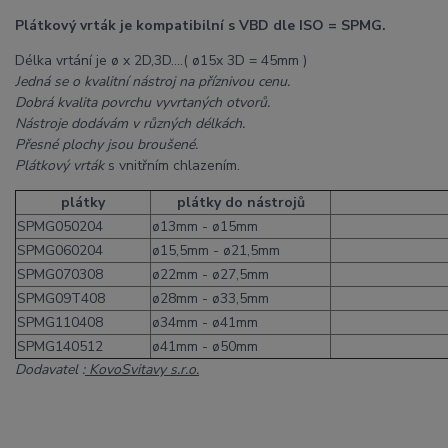
Plátkový vrták je kompatibilní s VBD dle ISO = SPMG.
Délka vrtání je ø x 2D,3D....( ø15x 3D = 45mm )
Jedná se o kvalitní nástroj na příznivou cenu.
Dobrá kvalita povrchu vyvrtaných otvorů.
Nástroje dodávám v různých délkách.
Přesné plochy jsou broušené.
Plátkový vrták
s vnitřním chlazením.
plátky
plátky do nástrojů
SPMG050204
ø13mm - ø15mm
SPMG060204
ø15,5mm - ø21,5mm
SPMG070308
ø22mm - ø27,5mm
SPMG09T408
ø28mm - ø33,5mm
SPMG110408
ø34mm - ø41mm
SPMG140512
ø41mm - ø50mm
Dodavatel :
KovoSvitavy s.r.o.