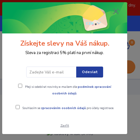
POZOR: 31.7 , 3.8 a 5.8- zavřeno. objednávky odešleme následující dny.
Děkujeme za pochopení.
739252246
CZK
(Po-Pá, 8-15 hod.)
Získejte slevy na Váš nákup.
0
0,00 Kč
Sleva za registraci 5% platí na první nákup.
Menu
Odeslat
Přeji si odebírat novinky e-mailem dle
podmínek zpracování
Nástroje - Kovoobrábění
Plátkový vrták SPMG
osobních údajů
.
Plátkový vrták SPMG
Souhlasím se
zpracováním osobních údajů
pro účely registrace.
Zavřít