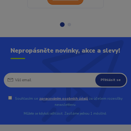
Nepropásněte novinky, akce a slevy!
Přihlásit se
Souhlasím se
zpracováním osobních údajů
za účelem rozesílky
newsletteru.
Můžete se kdykoli odhlásit. Zasíláme jednou 1 měsíčně.