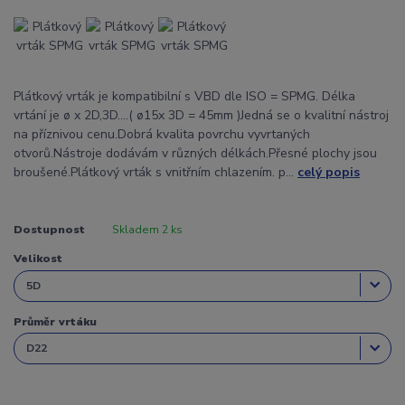
Plátkový vrták je kompatibilní s VBD dle ISO = SPMG. Délka
vrtání je ø x 2D,3D....( ø15x 3D = 45mm )Jedná se o kvalitní nástroj
na příznivou cenu.Dobrá kvalita povrchu vyvrtaných
otvorů.Nástroje dodávám v různých délkách.Přesné plochy jsou
broušené.Plátkový vrták s vnitřním chlazením. p...
celý popis
Dostupnost
Skladem 2 ks
Velikost
Průměr vrtáku