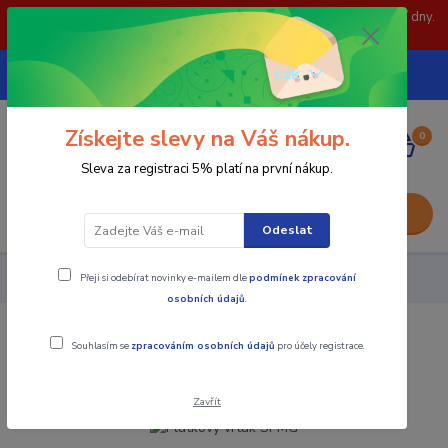
POZOR: 31.7 , 3.8 a 5.8- zavřeno. objednávky odešleme následující dny.
Děkujeme za pochopení.
739252246
CZK
(Po-Pá, 8-15 hod.)
Získejte slevy na Váš nákup.
0
0,00 Kč
Sleva za registraci 5% platí na první nákup.
Menu
Odeslat
Přeji si odebírat novinky e-mailem dle
podmínek zpracování
Nástroje - Kovoobrábění
Plátkový vrták SPMG
osobních údajů
.
Plátkový vrták SPMG
Souhlasím se
zpracováním osobních údajů
pro účely registrace.
Zavřít