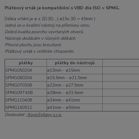
Plátkový vrták je kompatibilní s VBD dle ISO = SPMG.
Délka vrtání je ø x 2D,3D....( ø15x 3D = 45mm )
Jedná se o kvalitní nástroj na příznivou cenu.
Dobrá kvalita povrchu vyvrtaných otvorů.
Nástroje dodávám v různých délkách.
Přesné plochy jsou broušené.
Plátkový vrták
s vnitřním chlazením.
plátky
plátky do nástrojů
SPMG050204
ø13mm - ø15mm
SPMG060204
ø15,5mm - ø21,5mm
SPMG070308
ø22mm - ø27,5mm
SPMG09T408
ø28mm - ø33,5mm
SPMG110408
ø34mm - ø41mm
SPMG140512
ø41mm - ø50mm
Dodavatel :
KovoSvitavy s.r.o.