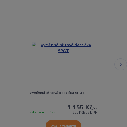
Výměnná břitová destička SPGT
Torx šroubek 
1 155 Kč
/
ks
skladem 127 ks
Skladem 432 
955 Kč
bez DPH
Zvolit variantu
Z