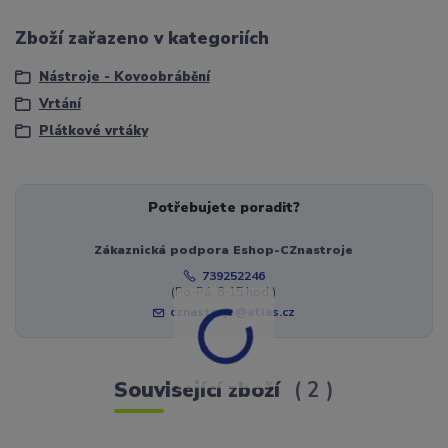
Zboží zařazeno v kategoriích
Nástroje - Kovoobrábění
Vrtání
Plátkové vrtáky
Potřebujete poradit?
Zákaznická podpora Eshop-CZnastroje
739252246
(Po-Pá, 8-15 hod.)
cznastroje@atlas.cz
Související zboží
2