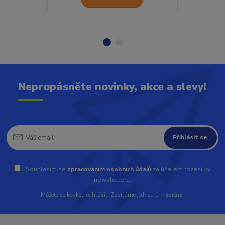
Nepropásněte novinky, akce a slevy!
Přihlásit se
Souhlasím se
zpracováním osobních údajů
za účelem rozesílky
newsletteru.
Můžete se kdykoli odhlásit. Zasíláme jednou 1 měsíčně.