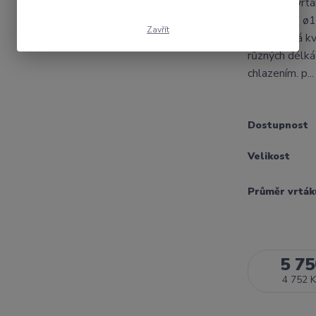
Plátkový vrtá
x 2D,3D....( 
Zavřít
cenu.Dobrá kv
různých délká
chlazením. p..
Dostupnost
Velikost
Průměr vrták
5 75
4 752 K