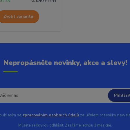
32 ks
54 Kč
bez DPH
Zvolit variantu
Nepropásněte novinky, akce a slevy!
Přihlási
uhlasím se
zpracováním osobních údajů
za účelem rozesílky newsle
Můžete se kdykoli odhlásit. Zasíláme jednou 1 měsíčně.