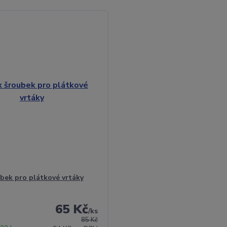
bek pro plátkové vrtáky
65 Kč
/
ks
85 Kč