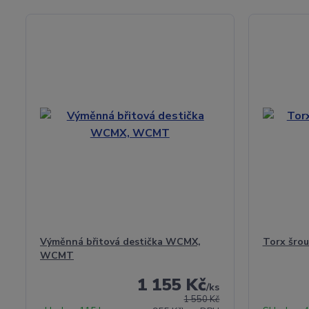
Výměnná břitová destička WCMX,
Torx šrou
WCMT
1 155 Kč
/
ks
1 550 Kč