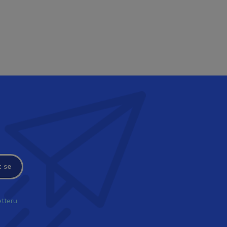
t se
tteru.