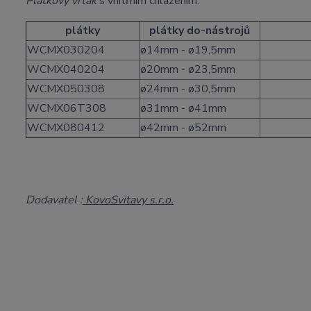
Plátkový vrták
s vnitřním chlazením.
plátky
plátky do-nástrojů
WCMX030204
ø14mm - ø19,5mm
WCMX040204
ø20mm - ø23,5mm
WCMX050308
ø24mm - ø30,5mm
WCMX06T308
ø31mm - ø41mm
WCMX080412
ø42mm - ø52mm
Dodavatel :
KovoSvitavy s.r.o.