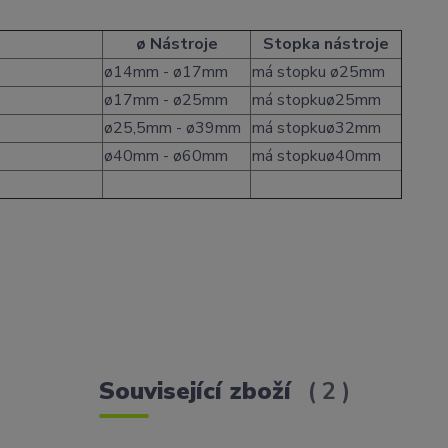
ø Nástroje
Stopka nástroje
ø14mm - ø17mm
má stopku ø25mm
ø17mm - ø25mm
má stopkuø25mm
ø25,5mm - ø39mm
má stopkuø32mm
ø40mm - ø60mm
má stopkuø40mm
Související zboží
2