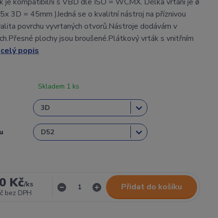
k je kompatibilní s VBD dle ISO = WCMX. Délka vrtání je ø
ø15x 3D = 45mm )Jedná se o kvalitní nástroj na příznivou
alita povrchu vyvrtaných otvorů.Nástroje dodávám v
ch.Přesné plochy jsou broušené.Plátkový vrták s vnitřním
.
celý popis
Skladem 1 ks
u
0 Kč
/
ks
Přidat do košíku
č
bez DPH