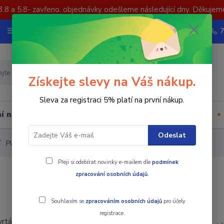
3.8 a 5.8- zavřeno. objednávky odešleme následující dny. Děkujem
Nevíte si rady? Zavolejte.
Více
Hledat
Získejte slevy na Váš nákup.
Sleva za registraci 5% platí na první nákup.
í nástrojů
Upínací součásti
Ostatní
Odeslat
Plátkový vrták WCMX
Přeji si odebírat novinky e-mailem dle
podmínek
zpracování osobních údajů
.
Souhlasím se
zpracováním osobních údajů
pro účely
registrace.