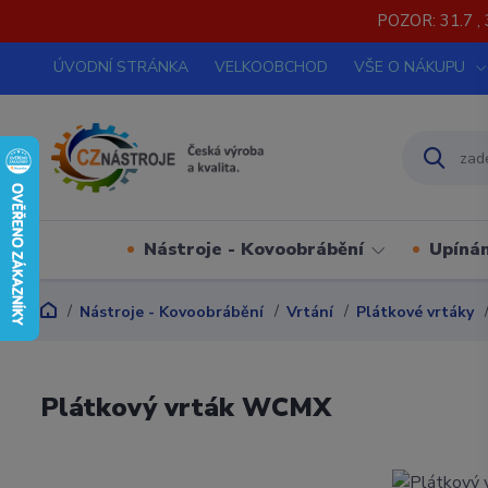
POZOR: 31.7 , 
ÚVODNÍ STRÁNKA
VELKOOBCHOD
VŠE O NÁKUPU
Nástroje - Kovoobrábění
Upínán
Nástroje - Kovoobrábění
Vrtání
Plátkové vrtáky
Plátkový vrták WCMX