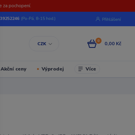
e za pochopení.
739252246
(Po-Pá, 8-15 hod.)
Přihlášení
0
0,00 Kč
CZK
Více
Akční ceny
Výprodej