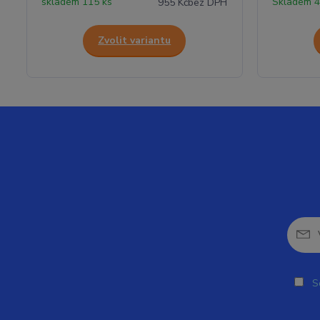
skladem 115 ks
Skladem 4
955 Kč
bez DPH
Zvolit variantu
So