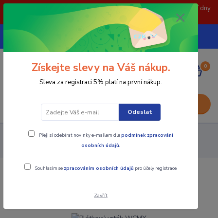
POZOR: 31.7 , 3.8 a 5.8- zavřeno. objednávky odešleme následující dny.
Děkujeme za pochopení.
739252246
CZK
(Po-Pá, 8-15 hod.)
Získejte slevy na Váš nákup.
0
0,00 Kč
Sleva za registraci 5% platí na první nákup.
Menu
Odeslat
Přeji si odebírat novinky e-mailem dle
podmínek zpracování
Nástroje - Kovoobrábění
Vrtání
Plátkové vrtáky
osobních údajů
.
Plátkový vrták WCMX
Souhlasím se
zpracováním osobních údajů
pro účely registrace.
Plátkový vrták WCMX
Zavřít