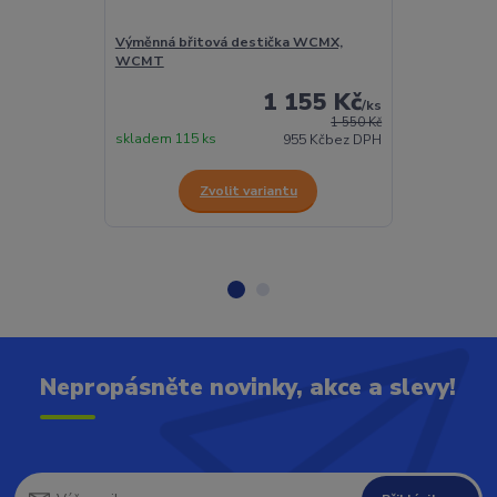
Výměnná břitová destička WCMX,
Torx šroubek 
WCMT
1 155 Kč
/
ks
1 550 Kč
skladem 115 ks
Skladem 432 
955 Kč
bez DPH
Zvolit variantu
Z
Nepropásněte novinky, akce a slevy!