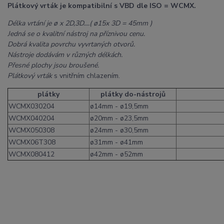
Plátkový vrták je kompatibilní s VBD dle ISO = WCMX.
Délka vrtání je ø x 2D,3D....( ø15x 3D = 45mm )
Jedná se o kvalitní nástroj na příznivou cenu.
Dobrá kvalita povrchu vyvrtaných otvorů.
Nástroje dodávám v různých délkách.
Přesné plochy jsou broušené.
Plátkový vrták
s vnitřním chlazením.
plátky
plátky do-nástrojů
WCMX030204
ø14mm - ø19,5mm
WCMX040204
ø20mm - ø23,5mm
WCMX050308
ø24mm - ø30,5mm
WCMX06T308
ø31mm - ø41mm
WCMX080412
ø42mm - ø52mm