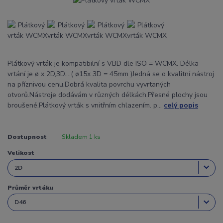
Plátkový vrták je kompatibilní s VBD dle ISO = WCMX. Délka
vrtání je ø x 2D,3D....( ø15x 3D = 45mm )Jedná se o kvalitní nástroj
na příznivou cenu.Dobrá kvalita povrchu vyvrtaných
otvorů.Nástroje dodávám v různých délkách.Přesné plochy jsou
broušené.Plátkový vrták s vnitřním chlazením. p...
celý popis
Dostupnost
Skladem 1 ks
Velikost
Průměr vrtáku