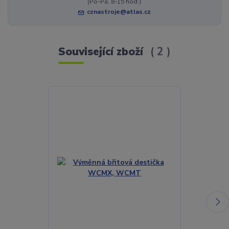
(Po-Pá, 8-15 hod.)
cznastroje@atlas.cz
Související zboží
2