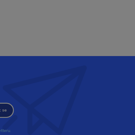
t se
tteru.