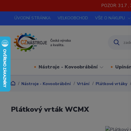
POZOR: 31.7 , 
ÚVODNÍ STRÁNKA
VELKOOBCHOD
VŠE O NÁKUPU
Nástroje - Kovoobrábění
Upínán
Nástroje - Kovoobrábění
Vrtání
Plátkové vrtáky
Plátkový vrták WCMX