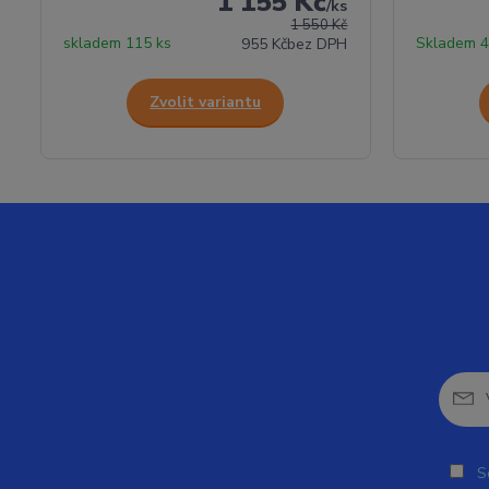
1 155 Kč
/
ks
1 550 Kč
skladem 115 ks
Skladem 4
955 Kč
bez DPH
Zvolit variantu
So