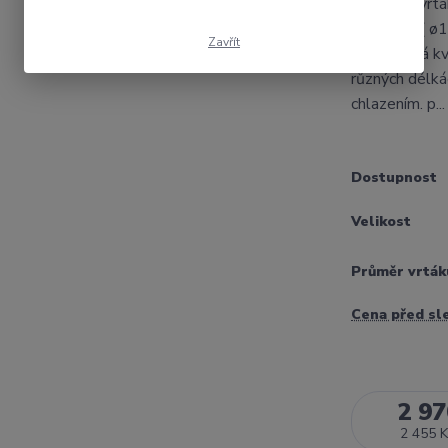
Plátkový vrtá
x 2D,3D....( 
Zavřít
cenu.Dobrá kv
různých délká
chlazením. p..
Dostupnost
Velikost
Průměr vrták
Cena před sl
2 97
2 455 K