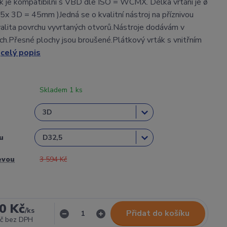
k je kompatibilní s VBD dle ISO = WCMX. Délka vrtání je ø
ø15x 3D = 45mm )Jedná se o kvalitní nástroj na příznivou
alita povrchu vyvrtaných otvorů.Nástroje dodávám v
ch.Přesné plochy jsou broušené.Plátkový vrták s vnitřním
.
celý popis
Skladem 1 ks
u
evou
3 594 Kč
0 Kč
/
ks
Přidat do košíku
č
bez DPH