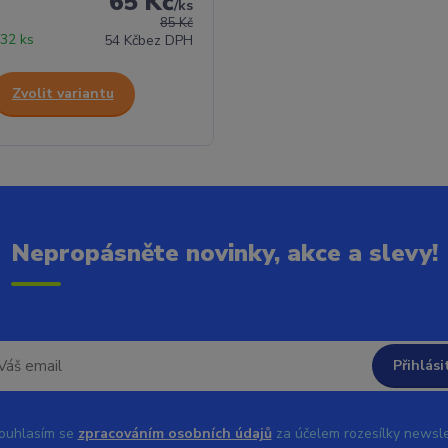
65 Kč
/
ks
85 Kč
32 ks
54 Kč
bez DPH
Zvolit variantu
Nepropásněte novinky, akce a slevy!
Přihlási
uhlasím se
zpracováním osobních údajů
za účelem rozesílky newsle