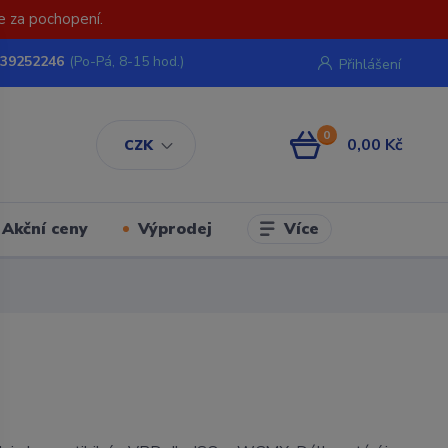
e za pochopení.
739252246
(Po-Pá, 8-15 hod.)
Přihlášení
0
0,00 Kč
CZK
Více
Akční ceny
Výprodej