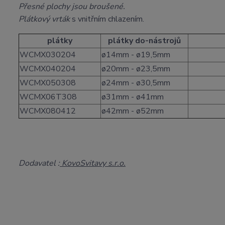
Přesné plochy jsou broušené.
Plátkový vrták
s vnitřním chlazením.
plátky
plátky do-nástrojů
WCMX030204
ø14mm - ø19,5mm
WCMX040204
ø20mm - ø23,5mm
WCMX050308
ø24mm - ø30,5mm
WCMX06T308
ø31mm - ø41mm
WCMX080412
ø42mm - ø52mm
Dodavatel :
KovoSvitavy s.r.o.