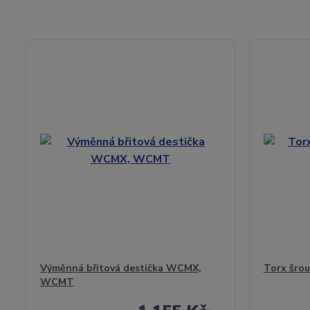
Výměnná břitová destička WCMX,
Torx šrou
WCMT