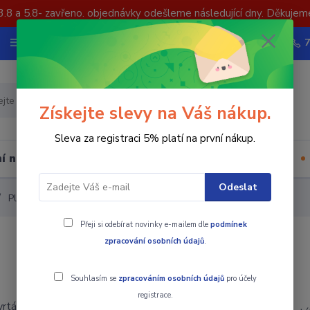
3.8 a 5.8- zavřeno. objednávky odešleme následující dny. Děkujem
Nevíte si rady? Zavolejte.
Více
Hledat
Získejte slevy na Váš nákup.
Sleva za registraci 5% platí na první nákup.
í nástrojů
Upínací součásti
Ostatní
Odeslat
Plátkový vrták WCMX
Přeji si odebírat novinky e-mailem dle
podmínek
zpracování osobních údajů
.
Souhlasím se
zpracováním osobních údajů
pro účely
registrace.