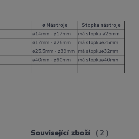
ø Nástroje
Stopka nástroje
ø14mm - ø17mm
má stopku ø25mm
ø17mm - ø25mm
má stopkuø25mm
ø25,5mm - ø39mm
má stopkuø32mm
ø40mm - ø60mm
má stopkuø40mm
Související zboží
2