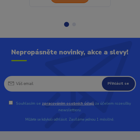
Nepropásněte novinky, akce a slevy!
Přihlásit se
Souhlasím se
zpracováním osobních údajů
za účelem rozesílky
newsletteru.
Můžete se kdykoli odhlásit. Zasíláme jednou 1 měsíčně.