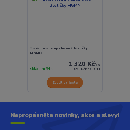
Zapichovací a upichovací destičky
MGMN
1 320 Kč
/
ks
skladem 54 ks
1 091 Kč
bez DPH
Zvolit variantu
Nepropásněte novinky, akce a slevy!