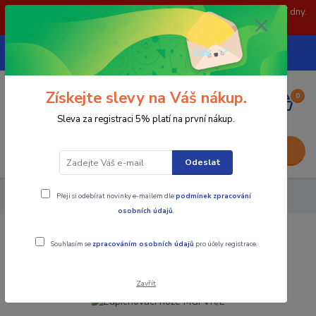
POZOR: 31.7 , 3.8 a 5.8- zavřeno. objednávky odešleme následující dny.
Děkujeme za pochopení.
739252246
CZK
(Po-Pá, 8-15 hod.)
Získejte slevy na Váš nákup.
0
0,00 Kč
Sleva za registraci 5% platí na první nákup.
Menu
Odeslat
Přeji si odebírat novinky e-mailem dle
podmínek zpracování
Nástroje - Kovoobrábění
Zapichovací nože MGFVR/L
osobních údajů
.
Zapichovací nože MGFVR/L
Souhlasím se
zpracováním osobních údajů
pro účely registrace.
Zavřít