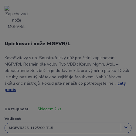
Upichovací nože MGFVR/L
KovoSvitavy s.r.o. Soustružnický nůž pro čelní zapichování
MGFVR/L Rozměr: dle volby Typ VBD : Korloy Mgmn, Atd.. –
oboustranné Se zbožím je dodáván klíč pro výměnu plátku. Držák
je tuhý, nasunutý plátek se zajišťuje šroubkem. Nabízí širokou
škálu cnc nástrojů. Pokud jste nenašli co potřebujete, ne...
celý
popis
Dostupnost
Skladem 2 ks
Velikost