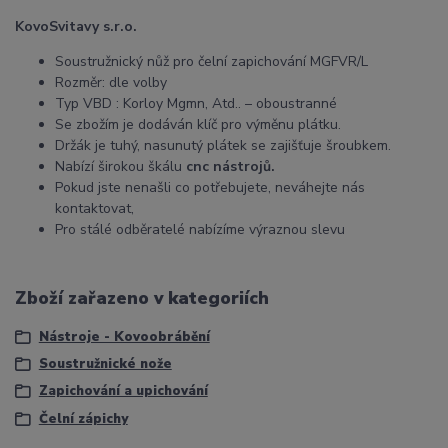
KovoSvitavy s.r.o.
Soustružnický nůž pro čelní zapichování MGFVR/L
Rozměr: dle volby
Typ VBD : Korloy Mgmn, Atd.. – oboustranné
Se zbožím je dodáván klíč pro výměnu plátku.
Držák je tuhý, nasunutý plátek se zajišťuje šroubkem.
Nabízí širokou škálu
cnc nástrojů.
Pokud jste nenašli co potřebujete, neváhejte nás
kontaktovat,
Pro stálé odběratelé nabízíme výraznou slevu
Zboží zařazeno v kategoriích
Nástroje - Kovoobrábění
Soustružnické nože
Zapichování a upichování
Čelní zápichy