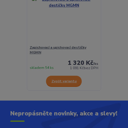
Zapichovací a upichovací destičky
MGMN
1 320 Kč
/
ks
skladem 54 ks
1 091 Kč
bez DPH
Zvolit variantu
Nepropásněte novinky, akce a slevy!