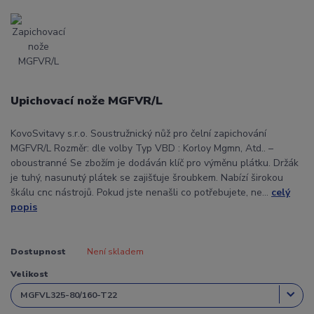
Upichovací nože MGFVR/L
KovoSvitavy s.r.o. Soustružnický nůž pro čelní zapichování
MGFVR/L Rozměr: dle volby Typ VBD : Korloy Mgmn, Atd.. –
oboustranné Se zbožím je dodáván klíč pro výměnu plátku. Držák
je tuhý, nasunutý plátek se zajišťuje šroubkem. Nabízí širokou
škálu cnc nástrojů. Pokud jste nenašli co potřebujete, ne...
celý
popis
Dostupnost
Není skladem
Velikost