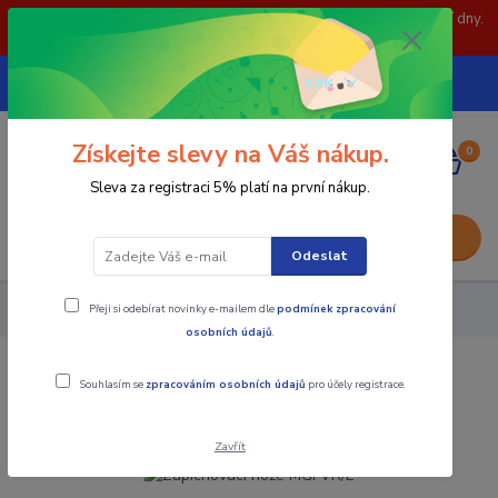
POZOR: 31.7 , 3.8 a 5.8- zavřeno. objednávky odešleme následující dny.
Děkujeme za pochopení.
739252246
CZK
(Po-Pá, 8-15 hod.)
Získejte slevy na Váš nákup.
0
0,00 Kč
Sleva za registraci 5% platí na první nákup.
Menu
Odeslat
Přeji si odebírat novinky e-mailem dle
podmínek zpracování
Nástroje - Kovoobrábění
Zapichovací nože MGFVR/L
osobních údajů
.
Zapichovací nože MGFVR/L
Souhlasím se
zpracováním osobních údajů
pro účely registrace.
Zavřít