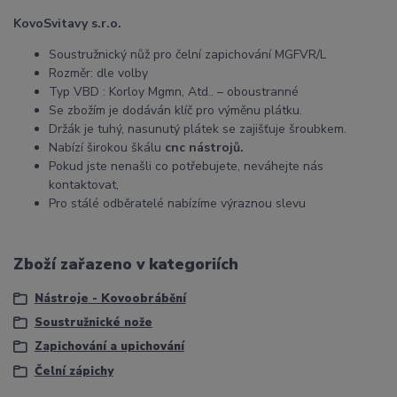
KovoSvitavy s.r.o.
Soustružnický nůž pro čelní zapichování MGFVR/L
Rozměr: dle volby
Typ VBD : Korloy Mgmn, Atd.. – oboustranné
Se zbožím je dodáván klíč pro výměnu plátku.
Držák je tuhý, nasunutý plátek se zajišťuje šroubkem.
Nabízí širokou škálu
cnc nástrojů.
Pokud jste nenašli co potřebujete, neváhejte nás
kontaktovat,
Pro stálé odběratelé nabízíme výraznou slevu
Zboží zařazeno v kategoriích
Nástroje - Kovoobrábění
Soustružnické nože
Zapichování a upichování
Čelní zápichy